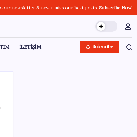
o our newsletter & never miss our best posts.
Subscribe Now!
TIM
İLETİŞİM
Subscribe
ı
SON YAZILAR
HPV’ye karşı geliştirilen sakız virüsü yüzde
93 azalttı