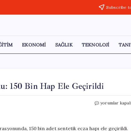
Subscribe t
ĞİTİM
EKONOMİ
SAĞLIK
TEKNOLOJİ
TANI
u: 150 Bin Hap Ele Geçirildi
Tuzla’da
yorumlar kapal
Uyuşturucu
Operasyonu:
150
Bin
rasyonunda, 150 bin adet sentetik ecza hapı ele geçirildi.