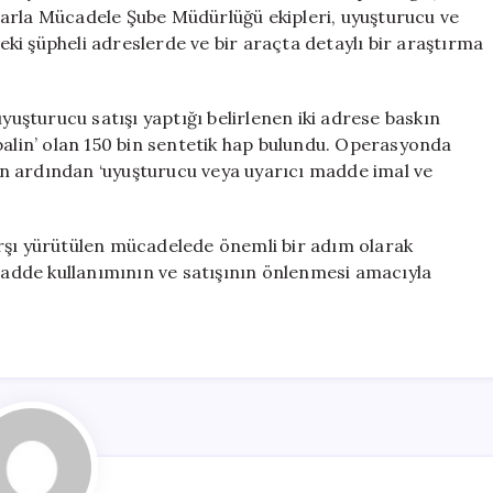
Hap
larla Mücadele Şube Müdürlüğü ekipleri, uyuşturucu ve
Ele
ki şüpheli adreslerde ve bir araçta detaylı bir araştırma
Geçirildi
için
şturucu satışı yaptığı belirlenen iki adrese baskın
balin’ olan 150 bin sentetik hap bulundu. Operasyonda
inin ardından ‘uyuşturucu veya uyarıcı madde imal ve
rşı yürütülen mücadelede önemli bir adım olarak
 madde kullanımının ve satışının önlenmesi amacıyla