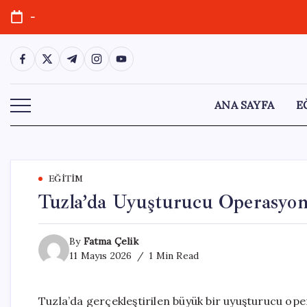
Skip
-
to
content
https://www.facebook.com/
https://twitter.com/
https://t.me/
https://www.instagram.com/
https://youtube.com/
ANA SAYFA
E
EĞITIM
Tuzla’da Uyuşturucu Operasyon
By
Fatma Çelik
11 Mayıs 2026
1 Min Read
Tuzla’da gerçekleştirilen büyük bir uyuşturucu ope