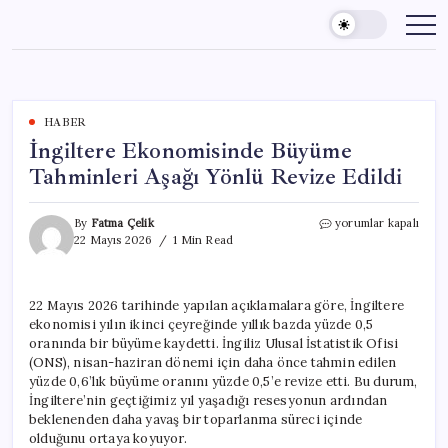
Skip
to
content
HABER
İngiltere Ekonomisinde Büyüme
Tahminleri Aşağı Yönlü Revize Edildi
İngiltere
By
Fatma Çelik
yorumlar kapalı
Ekonomisinde
22 Mayıs 2026
1 Min Read
Büyüme
Tahminleri
Aşağı
22 Mayıs 2026 tarihinde yapılan açıklamalara göre, İngiltere
Yönlü
ekonomisi yılın ikinci çeyreğinde yıllık bazda yüzde 0,5
Revize
Edildi
oranında bir büyüme kaydetti. İngiliz Ulusal İstatistik Ofisi
için
(ONS), nisan-haziran dönemi için daha önce tahmin edilen
yüzde 0,6’lık büyüme oranını yüzde 0,5’e revize etti. Bu durum,
İngiltere’nin geçtiğimiz yıl yaşadığı resesyonun ardından
beklenenden daha yavaş bir toparlanma süreci içinde
olduğunu ortaya koyuyor.