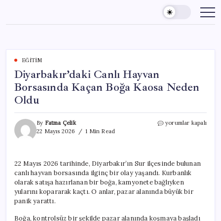
Skip
to
content
EĞITIM
Diyarbakır’daki Canlı Hayvan
Borsasında Kaçan Boğa Kaosa Neden
Oldu
Diyarbakır’daki
By
Fatma Çelik
yorumlar kapalı
Canlı
22 Mayıs 2026
1 Min Read
Hayvan
Borsasında
Kaçan
22 Mayıs 2026 tarihinde, Diyarbakır’ın Sur ilçesinde bulunan
Boğa
canlı hayvan borsasında ilginç bir olay yaşandı. Kurbanlık
Kaosa
Neden
olarak satışa hazırlanan bir boğa, kamyonete bağlıyken
Oldu
yularını kopararak kaçtı. O anlar, pazar alanında büyük bir
için
panik yarattı.
Boğa, kontrolsüz bir şekilde pazar alanında koşmaya başladı