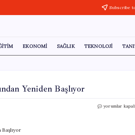
Subscribe t
ĞİTİM
EKONOMİ
SAĞLIK
TEKNOLOJİ
TANI
ndan Yeniden Başlıyor
İBB
yorumlar kapal
Davası,
9
Gün
Aranın