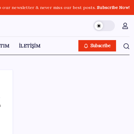
o our newsletter & never miss our best posts.
Subscribe Now!
TIM
İLETİŞİM
Subscribe
ı
SON YAZILAR
HPV’ye karşı geliştirilen sakız virüsü yüzde
93 azalttı