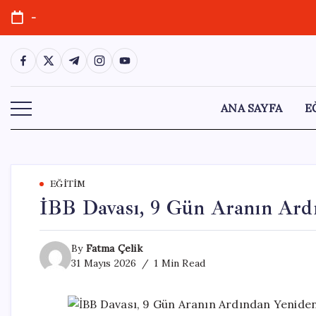
Skip
-
to
content
https://www.facebook.com/
https://twitter.com/
https://t.me/
https://www.instagram.com/
https://youtube.com/
ANA SAYFA
E
EĞITIM
İBB Davası, 9 Gün Aranın Ardı
By
Fatma Çelik
31 Mayıs 2026
1 Min Read