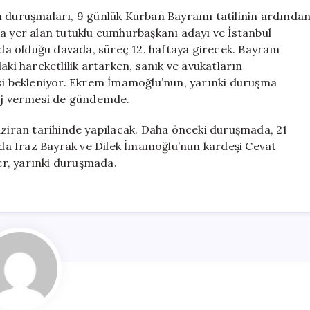
Ardından
anın duruşmaları, 9 günlük Kurban Bayramı tatilinin ardında
Yeniden
a yer alan tutuklu cumhurbaşkanı adayı ve İstanbul
Başlıyor
a olduğu davada, süreç 12. haftaya girecek. Bayram
için
aki hareketlilik artarken, sanık ve avukatların
 bekleniyor. Ekrem İmamoğlu’nun, yarınki duruşma
saj vermesi de gündemde.
Haziran tarihinde yapılacak. Daha önceki duruşmada, 21
ında Iraz Bayrak ve Dilek İmamoğlu’nun kardeşi Cevat
ler, yarınki duruşmada.