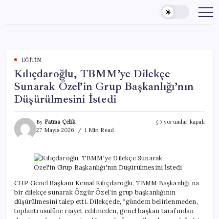
Skip
to
content
EĞITIM
Kılıçdaroğlu, TBMM’ye Dilekçe
Sunarak Özel’in Grup Başkanlığı’nın
Düşürülmesini İstedi
Kılıçdaroğlu,
By
Fatma Çelik
yorumlar kapalı
TBMM’ye
27 Mayıs 2026
1 Min Read
Dilekçe
Sunarak
Özel’in
Grup
Başkanlığı’nın
Düşürülmesini
CHP Genel Başkanı Kemal Kılıçdaroğlu, TBMM Başkanlığı’na
İstedi
bir dilekçe sunarak Özgür Özel’in grup başkanlığının
için
düşürülmesini talep etti. Dilekçede, “gündem belirlenmeden,
toplantı usulüne riayet edilmeden, genel başkan tarafından