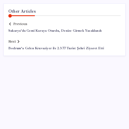
Other Articles
Previous
Sakarya’da Gemi Karaya Oturdu, Denize Girmek Yasaklandı
Next
Bodrum’a Gelen Kruvaziyer ile 2.377 Turist Şehri Ziyaret Etti
SON YAZILAR
Artık çalışan primi tazminata yansıyacak