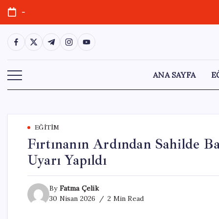
Skip
-
to
content
https://www.facebook.com/
https://twitter.com/
https://t.me/
https://www.instagram.com/
https://youtube.com/
ANA SAYFA
E
EĞITIM
Fırtınanın Ardından Sahilde Bal
Uyarı Yapıldı
By
Fatma Çelik
30 Nisan 2026
2 Min Read