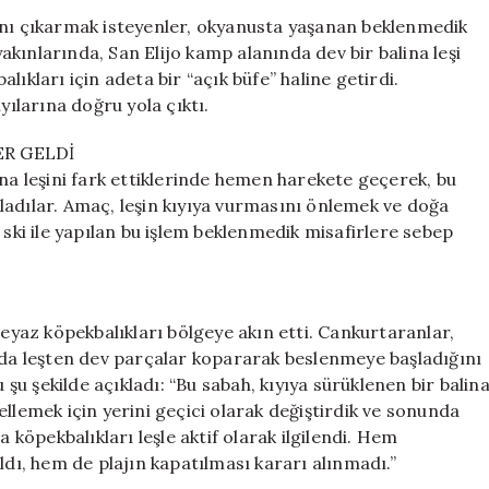
Leşi:
ını çıkarmak isteyenler, okyanusta yaşanan beklenmedik
Yırtıcı
 yakınlarında, San Elijo kamp alanında dev bir balina leşi
Köpekbalıkları
ıkları için adeta bir “açık büfe” haline getirdi.
İçin
yılarına doğru yola çıktı.
Uyarı
Yapıldı
R GELDİ
için
ina leşini fark ettiklerinde hemen harekete geçerek, bu
ladılar. Amaç, leşin kıyıya vurmasını önlemek ve doğa
 ski ile yapılan bu işlem beklenmedik misafirlere sebep
beyaz köpekbalıkları bölgeye akın etti. Cankurtaranlar,
ında leşten dev parçalar kopararak beslenmeye başladığını
u şekilde açıkladı: “Bu sabah, kıyıya sürüklenen bir balin
llemek için yerini geçici olarak değiştirdik ve sonunda
a köpekbalıkları leşle aktif olarak ilgilendi. Hem
ldı, hem de plajın kapatılması kararı alınmadı.”