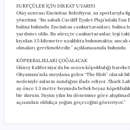
SURFÇÜLER İÇİN DİKKAT UYARISI
Olay sonrası Encinitas Belediyesi, su sporlarıyla ilg
yönetimi, “Bu sabah Cardiff Eyalet Plajı’ndaki San 
balina bulundu. Encinitas cankurtaranları, balina l
yardımcı oldu. Bu süreçte cankurtaranlar, leşi taki
kıyıdan 1,5 kilometre uzaklıkta bulunmakta; ancak
olmaları gerekmektedir.” açıklamasında bulundu.
KÖPEKBALIKLARI ÇOĞALACAK
Güney Kaliforniya’da bu sezon köpekbalığı hareketli
Okyanusu’nda meydana gelen “The Blob” olarak bili
nedeniyle suların ısındığını ifade ediyor. Shark La
ay önce 1.3 metre boyunda bebek beyaz köpekbalık
bir durum. Suyun yılın bu dönemine göre alışılmad
açısından oldukça yoğun geçeceğini gösteriyor.”