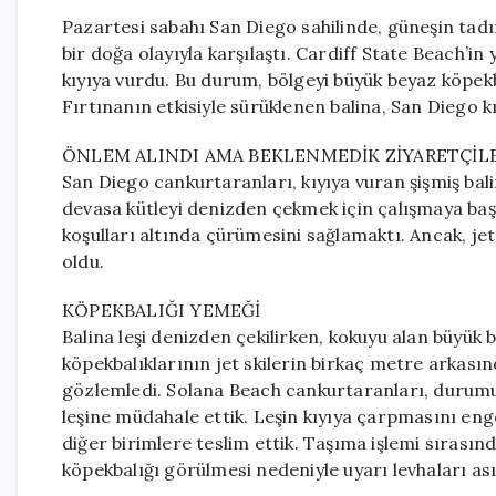
Pazartesi sabahı San Diego sahilinde, güneşin tad
bir doğa olayıyla karşılaştı. Cardiff State Beach’in
kıyıya vurdu. Bu durum, bölgeyi büyük beyaz köpekbal
Fırtınanın etkisiyle sürüklenen balina, San Diego kı
ÖNLEM ALINDI AMA BEKLENMEDİK ZİYARETÇİLE
San Diego cankurtaranları, kıyıya vuran şişmiş bal
devasa kütleyi denizden çekmek için çalışmaya baş
koşulları altında çürümesini sağlamaktı. Ancak, jet
oldu.
KÖPEKBALIĞI YEMEĞİ
Balina leşi denizden çekilirken, kokuyu alan büyük 
köpekbalıklarının jet skilerin birkaç metre arkas
gözlemledi. Solana Beach cankurtaranları, durumu ş
leşine müdahale ettik. Leşin kıyıya çarpmasını enge
diğer birimlere teslim ettik. Taşıma işlemi sırasınd
köpekbalığı görülmesi nedeniyle uyarı levhaları ası