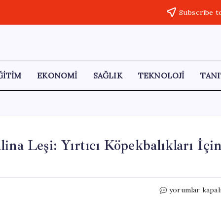
Subscribe t
ĞİTİM
EKONOMİ
SAĞLIK
TEKNOLOJİ
TANI
ina Leşi: Yırtıcı Köpekbalıkları İçi
Fırtınanın
yorumlar kapal
Ardından
Sahilde
Balina