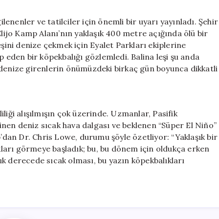
ilenenler ve tatilciler için önemli bir uyarı yayınladı. Şehir
Elijo Kamp Alanı’nın yaklaşık 400 metre açığında ölü bir
eşini denize çekmek için Eyalet Parkları ekiplerine
p eden bir köpekbalığı gözlemledi. Balina leşi şu anda
 denize girenlerin önümüzdeki birkaç gün boyunca dikkatli
liği alışılmışın çok üzerinde. Uzmanlar, Pasifik
nen deniz sıcak hava dalgası ve beklenen “Süper El Niño”
b’dan Dr. Chris Lowe, durumu şöyle özetliyor: “Yaklaşık bir
ları görmeye başladık; bu, bu dönem için oldukça erken
ık derecede sıcak olması, bu yazın köpekbalıkları