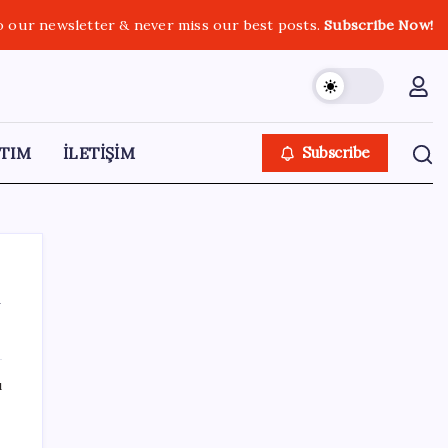
o our newsletter & never miss our best posts.
Subscribe Now!
TIM
İLETİŞİM
Subscribe
n
SON YAZILAR
ı
HPV’ye karşı geliştirilen sakız virüsü yüzde
93 azalttı