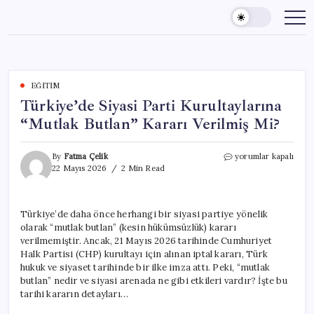
Skip
to
content
EĞITIM
Türkiye’de Siyasi Parti Kurultaylarına
“Mutlak Butlan” Kararı Verilmiş Mi?
Türkiye’de
By
Fatma Çelik
yorumlar kapalı
Siyasi
22 Mayıs 2026
2 Min Read
Parti
Kurultaylarına
“Mutlak
Türkiye’de daha önce herhangi bir siyasi partiye yönelik
Butlan”
olarak “mutlak butlan” (kesin hükümsüzlük) kararı
Kararı
Verilmiş
verilmemiştir. Ancak, 21 Mayıs 2026 tarihinde Cumhuriyet
Mi?
Halk Partisi (CHP) kurultayı için alınan iptal kararı, Türk
için
hukuk ve siyaset tarihinde bir ilke imza attı. Peki, “mutlak
butlan” nedir ve siyasi arenada ne gibi etkileri vardır? İşte bu
tarihi kararın detayları…