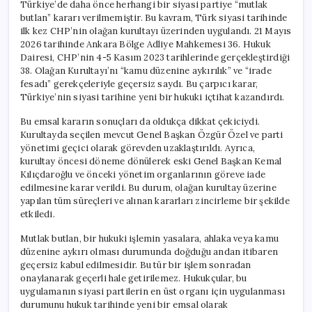
Türkiye’de daha önce herhangi bir siyasi partiye “mutlak
butlan” kararı verilmemiştir. Bu kavram, Türk siyasi tarihinde
ilk kez CHP’nin olağan kurultayı üzerinden uygulandı. 21 Mayıs
2026 tarihinde Ankara Bölge Adliye Mahkemesi 36. Hukuk
Dairesi, CHP’nin 4-5 Kasım 2023 tarihlerinde gerçekleştirdiği
38. Olağan Kurultayı’nı “kamu düzenine aykırılık” ve “irade
fesadı” gerekçeleriyle geçersiz saydı. Bu çarpıcı karar,
Türkiye’nin siyasi tarihine yeni bir hukuki içtihat kazandırdı.
Bu emsal kararın sonuçları da oldukça dikkat çekiciydi.
Kurultayda seçilen mevcut Genel Başkan Özgür Özel ve parti
yönetimi geçici olarak görevden uzaklaştırıldı. Ayrıca,
kurultay öncesi döneme dönülerek eski Genel Başkan Kemal
Kılıçdaroğlu ve önceki yönetim organlarının göreve iade
edilmesine karar verildi. Bu durum, olağan kurultay üzerine
yapılan tüm süreçleri ve alınan kararları zincirleme bir şekilde
etkiledi.
Mutlak butlan, bir hukuki işlemin yasalara, ahlaka veya kamu
düzenine aykırı olması durumunda doğduğu andan itibaren
geçersiz kabul edilmesidir. Bu tür bir işlem sonradan
onaylanarak geçerli hale getirilemez. Hukukçular, bu
uygulamanın siyasi partilerin en üst organı için uygulanması
durumunu hukuk tarihinde yeni bir emsal olarak