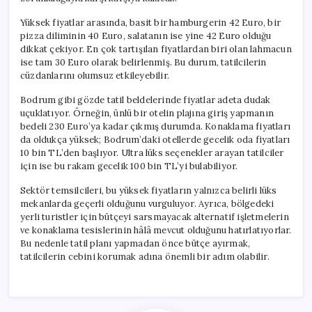
Yüksek fiyatlar arasında, basit bir hamburgerin 42 Euro, bir
pizza diliminin 40 Euro, salatanın ise yine 42 Euro olduğu
dikkat çekiyor. En çok tartışılan fiyatlardan biri olan lahmacun
ise tam 30 Euro olarak belirlenmiş. Bu durum, tatilcilerin
cüzdanlarını olumsuz etkileyebilir.
Bodrum gibi gözde tatil beldelerinde fiyatlar adeta dudak
uçuklatıyor. Örneğin, ünlü bir otelin plajına giriş yapmanın
bedeli 230 Euro’ya kadar çıkmış durumda. Konaklama fiyatları
da oldukça yüksek; Bodrum’daki otellerde gecelik oda fiyatları
10 bin TL’den başlıyor. Ultra lüks seçenekler arayan tatilciler
için ise bu rakam gecelik 100 bin TL’yi bulabiliyor.
Sektör temsilcileri, bu yüksek fiyatların yalnızca belirli lüks
mekanlarda geçerli olduğunu vurguluyor. Ayrıca, bölgedeki
yerli turistler için bütçeyi sarsmayacak alternatif işletmelerin
ve konaklama tesislerinin hâlâ mevcut olduğunu hatırlatıyorlar.
Bu nedenle tatil planı yapmadan önce bütçe ayırmak,
tatilcilerin cebini korumak adına önemli bir adım olabilir.