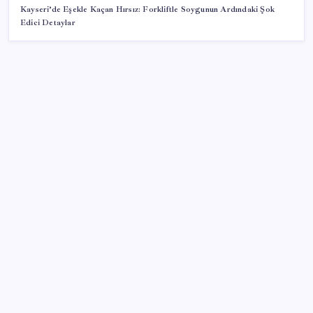
Kayseri’de Eşekle Kaçan Hırsız: Forkliftle Soygunun Ardındaki Şok
Edici Detaylar
SON YAZILAR
Artık çalışan primi tazminata yansıyacak
Sürekli maddi sorun yaşayan insanların beyni daha
çabuk yaşlanabiliyor: ‘Beyin de yoruluyor’
İş Bankası’nda üst yönetim değişikliği
BDDK’den yatırım araçlarına yeni çerçeve: Bireysel
limitlerde kurallar sil baştan