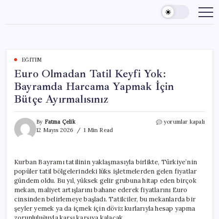
Skip
to
content
EĞITIM
Euro Olmadan Tatil Keyfi Yok:
Bayramda Harcama Yapmak İçin
Bütçe Ayırmalısınız
Euro
By
Fatma Çelik
yorumlar kapalı
Olmadan
12 Mayıs 2026
1 Min Read
Tatil
Keyfi
Yok:
Kurban Bayramı tatilinin yaklaşmasıyla birlikte, Türkiye’nin
Bayramda
popüler tatil bölgelerindeki lüks işletmelerden gelen fiyatlar
Harcama
Yapmak
gündem oldu. Bu yıl, yüksek gelir grubuna hitap eden birçok
İçin
mekan, maliyet artışlarını bahane ederek fiyatlarını Euro
Bütçe
cinsinden belirlemeye başladı. Tatilciler, bu mekanlarda bir
Ayırmalısınız
şeyler yemek ya da içmek için döviz kurlarıyla hesap yapma
için
zorunluluğuyla karşı karşıya kalacak.