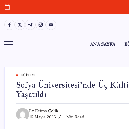
Skip
-
to
content
https://www.facebook.com/
https://twitter.com/
https://t.me/
https://www.instagram.com/
https://youtube.com/
ANA SAYFA
E
EĞITIM
Sofya Üniversitesi’nde Üç Kült
Yaşatıldı
By
Fatma Çelik
16 Mayıs 2026
1 Min Read