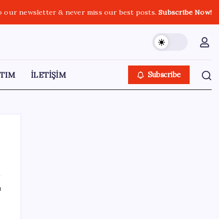
o our newsletter & never miss our best posts.
Subscribe Now!
TIM
İLETİŞİM
Subscribe
SON YAZILAR
ı
e
HPV’ye karşı geliştirilen sakız virüsü yüzde
93 azalttı