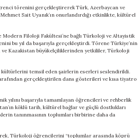
Buluşması:
ğrenci törenini gerçekleştirerek Türk, Azerbaycan ve
Gelenekler
i Mehmet Sait Uyanık’ın onurlandırdığı etkinlikte, kültürel
Yaşatıldı
için
 Modern Filoloji Fakültesi’ne bağlı Türkoloji ve Altayistik
nini bu yıl da başarıyla gerçekleştirdi. Törene Türkiye’nin
e Kazakistan büyükelçiliklerinden yetkililer, Türkoloji
ültürlerini temsil eden şairlerin eserleri seslendirildi.
rafından gerçekleştirilen dans gösterileri ve kısa tiyatro
k yılını başarıyla tamamlayan öğrencileri ve rehberlik
tan’ın köklü tarih, kültürel bağlar ve güçlü dostlukları
klerin tanınmasının toplumları birbirine daha da
rek, Türkoloji öğrencilerini “toplumlar arasında köprü