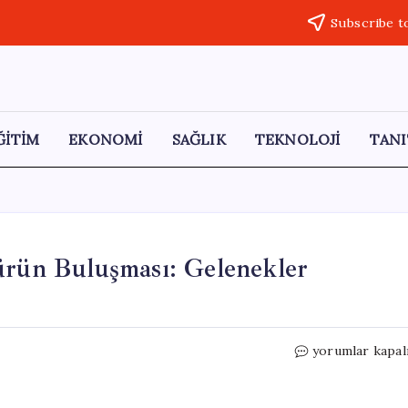
Subscribe t
ĞİTİM
EKONOMİ
SAĞLIK
TEKNOLOJİ
TANI
ürün Buluşması: Gelenekler
Sofya
yorumlar kapal
Üniversitesi’nd
Üç
Kültürün