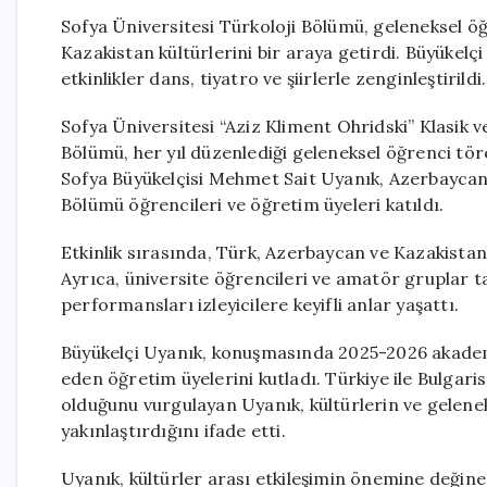
Sofya Üniversitesi Türkoloji Bölümü, geleneksel ö
Kazakistan kültürlerini bir araya getirdi. Büyükelç
etkinlikler dans, tiyatro ve şiirlerle zenginleştirildi.
Sofya Üniversitesi “Aziz Kliment Ohridski” Klasik ve
Bölümü, her yıl düzenlediği geleneksel öğrenci töre
Sofya Büyükelçisi Mehmet Sait Uyanık, Azerbaycan v
Bölümü öğrencileri ve öğretim üyeleri katıldı.
Etkinlik sırasında, Türk, Azerbaycan ve Kazakistan k
Ayrıca, üniversite öğrencileri ve amatör gruplar ta
performansları izleyicilere keyifli anlar yaşattı.
Büyükelçi Uyanık, konuşmasında 2025-2026 akademi
eden öğretim üyelerini kutladı. Türkiye ile Bulgaris
olduğunu vurgulayan Uyanık, kültürlerin ve gelene
yakınlaştırdığını ifade etti.
Uyanık, kültürler arası etkileşimin önemine değine