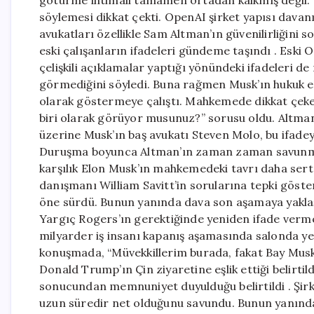
söylemesi dikkat çekti. OpenAI şirket yapısı dav
avukatları özellikle Sam Altman’ın güvenilirliğini 
eski çalışanların ifadeleri gündeme taşındı . Eski 
çelişkili açıklamalar yaptığı yönündeki ifadeleri 
görmediğini söyledi. Buna rağmen Musk’ın hukuk eki
olarak göstermeye çalıştı. Mahkemede dikkat çeken
biri olarak görüyor musunuz?” sorusu oldu. Altma
üzerine Musk’ın baş avukatı Steven Molo, bu ifadey
Duruşma boyunca Altman’ın zaman zaman savunmada
karşılık Elon Musk’ın mahkemedeki tavrı daha sert 
danışmanı William Savitt’in sorularına tepki göst
öne sürdü. Bunun yanında dava son aşamaya yakla
Yargıç Rogers’ın gerektiğinde yeniden ifade verm
milyarder iş insanı kapanış aşamasında salonda yer
konuşmada, “Müvekkillerim burada, fakat Bay Musk b
Donald Trump’ın Çin ziyaretine eşlik ettiği belirt
sonucundan memnuniyet duyulduğu belirtildi . Şirk
uzun süredir net olduğunu savundu. Bunun yanında