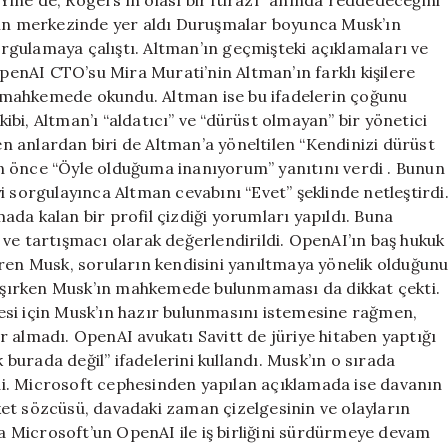
anın merkezinde yer aldı Duruşmalar boyunca Musk’ın
sorgulamaya çalıştı. Altman’ın geçmişteki açıklamaları ve
OpenAI CTO’su Mira Murati’nin Altman’ın farklı kişilere
de mahkemede okundu. Altman ise bu ifadelerin çoğunu
bi, Altman’ı “aldatıcı” ve “dürüst olmayan” bir yönetici
 anlardan biri de Altman’a yöneltilen “Kendinizi dürüst
n önce “Öyle olduğuma inanıyorum” yanıtını verdi . Bunun
i sorgulayınca Altman cevabını “Evet” şeklinde netleştirdi
 kalan bir profil çizdiği yorumları yapıldı. Buna
ve tartışmacı olarak değerlendirildi. OpenAI’ın baş hukuk
eren Musk, soruların kendisini yanıltmaya yönelik olduğun
şırken Musk’ın mahkemede bulunmaması da dikkat çekti.
esi için Musk’ın hazır bulunmasını istemesine rağmen,
 almadı. OpenAI avukatı Savitt de jüriye hitaben yaptığı
urada değil” ifadelerini kullandı. Musk’ın o sırada
ildi. Microsoft cephesinden yapılan açıklamada ise davanın
et sözcüsü, davadaki zaman çizelgesinin ve olayların
 Microsoft’un OpenAI ile iş birliğini sürdürmeye devam