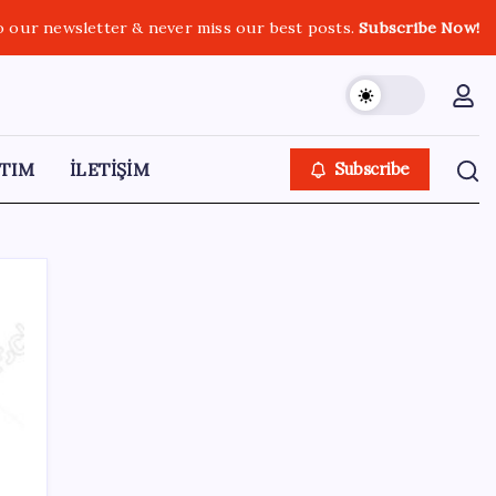
o our newsletter & never miss our best posts.
Subscribe Now!
TIM
İLETİŞİM
Subscribe
SON YAZILAR
HPV’ye karşı geliştirilen sakız virüsü yüzde
93 azalttı