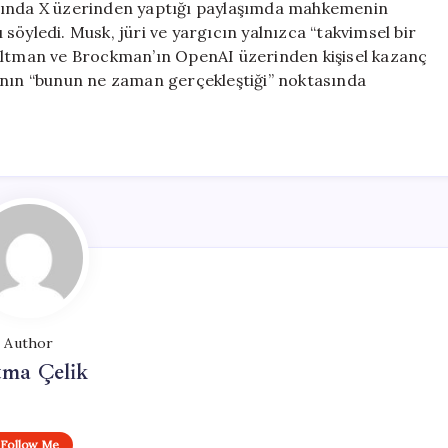
asında X üzerinden yaptığı paylaşımda mahkemenin
söyledi. Musk, jüri ve yargıcın yalnızca “takvimsel bir
 Altman ve Brockman’ın OpenAI üzerinden kişisel kazanç
anın “bunun ne zaman gerçekleştiği” noktasında
Author
tma Çelik
Follow Me