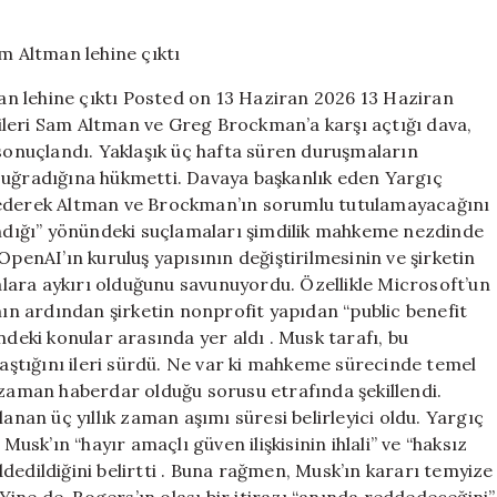
OpenAI
davasında
jüri
kararı
n lehine çıktı Posted on 13 Haziran 2026 13 Haziran
Sam
ileri Sam Altman ve Greg Brockman’a karşı açtığı dava,
Altman
 sonuçlandı. Yaklaşık üç hafta süren duruşmaların
lehine
çıktı
 uğradığına hükmetti. Davaya başkanlık eden Yargıç
için
l ederek Altman ve Brockman’ın sorumlu tutulamayacağını
lındığı” yönündeki suçlamaları şimdilik mahkeme nezdinde
OpenAI’ın kuruluş yapısının değiştirilmesinin ve şirketin
lara aykırı olduğunu savunuyordu. Özellikle Microsoft’un
mın ardından şirketin nonprofit yapıdan “public benefit
eki konular arasında yer aldı . Musk tarafı, bu
ştığını ileri sürdü. Ne var ki mahkeme sürecinde temel
 zaman haberdar olduğu sorusu etrafında şekillendi.
an üç yıllık zaman aşımı süresi belirleyici oldu. Yargıç
k’ın “hayır amaçlı güven ilişkisinin ihlali” ve “haksız
dedildiğini belirtti . Buna rağmen, Musk’ın kararı temyize
ne de, Rogers’ın olası bir itirazı “anında reddedeceğini”