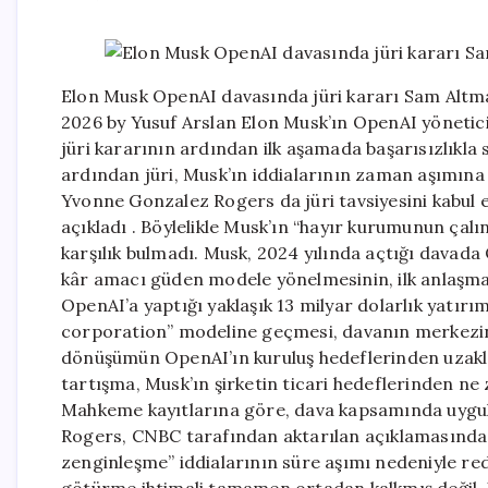
Elon Musk OpenAI davasında jüri kararı Sam Altma
2026 by Yusuf Arslan Elon Musk’ın OpenAI yönetic
jüri kararının ardından ilk aşamada başarısızlıkla
ardından jüri, Musk’ın iddialarının zaman aşımına
Yvonne Gonzalez Rogers da jüri tavsiyesini kabu
açıkladı . Böylelikle Musk’ın “hayır kurumunun ça
karşılık bulmadı. Musk, 2024 yılında açtığı davada 
kâr amacı güden modele yönelmesinin, ilk anlaşma
OpenAI’a yaptığı yaklaşık 13 milyar dolarlık yatırı
corporation” modeline geçmesi, davanın merkezind
dönüşümün OpenAI’ın kuruluş hedeflerinden uzakla
tartışma, Musk’ın şirketin ticari hedeflerinden ne
Mahkeme kayıtlarına göre, dava kapsamında uygulan
Rogers, CNBC tarafından aktarılan açıklamasında Mus
zenginleşme” iddialarının süre aşımı nedeniyle red
götürme ihtimali tamamen ortadan kalkmış değil. Yi