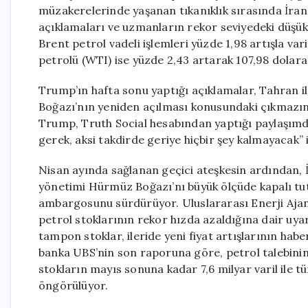
müzakerelerinde yaşanan tıkanıklık sırasında İran’
açıklamaları ve uzmanların rekor seviyedeki düşük p
Brent petrol vadeli işlemleri yüzde 1,98 artışla va
petrolü (WTI) ise yüzde 2,43 artarak 107,98 dolara 
Trump’ın hafta sonu yaptığı açıklamalar, Tahran 
Boğazı’nın yeniden açılması konusundaki çıkmazın, o
Trump, Truth Social hesabından yaptığı paylaşımda
gerek, aksi takdirde geriye hiçbir şey kalmayacak”
Nisan ayında sağlanan geçici ateşkesin ardından, İ
yönetimi Hürmüz Boğazı’nı büyük ölçüde kapalı tu
ambargosunu sürdürüyor. Uluslararası Enerji Ajan
petrol stoklarının rekor hızda azaldığına dair uyar
tampon stoklar, ileride yeni fiyat artışlarının haber
banka UBS’nin son raporuna göre, petrol talebin
stokların mayıs sonuna kadar 7,6 milyar varil ile 
öngörülüyor.