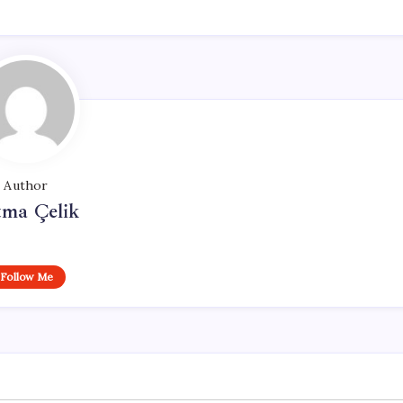
Author
tma Çelik
Follow Me