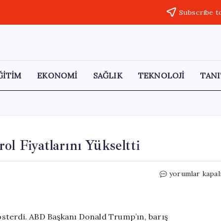
Subscribe t
ĞİTİM
EKONOMİ
SAĞLIK
TEKNOLOJİ
TANI
ol Fiyatlarını Yükseltti
Trump’ın
yorumlar kapal
İran
Açıklamaları
Petrol
Fiyatlarını
 gösterdi. ABD Başkanı Donald Trump’ın, barış