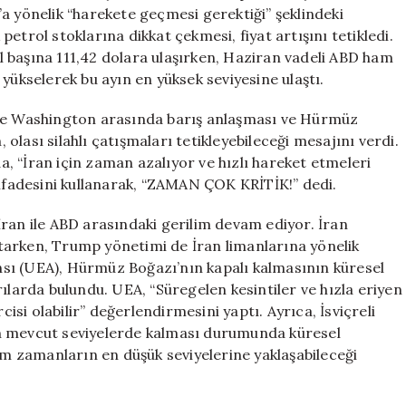
Yükseltti
a yönelik “harekete geçmesi gerektiği” şeklindeki
için
etrol stoklarına dikkat çekmesi, fiyat artışını tetikledi.
ril başına 111,42 dolara ulaşırken, Haziran vadeli ABD ham
yükselerek bu ayın en yüksek seviyesine ulaştı.
ile Washington arasında barış anlaşması ve Hürmüz
lası silahlı çatışmaları tetikleyebileceği mesajını verdi.
, “İran için zaman azalıyor ve hızlı hareket etmeleri
 ifadesini kullanarak, “ZAMAN ÇOK KRİTİK!” dedi.
ran ile ABD arasındaki gerilim devam ediyor. İran
tarken, Trump yönetimi de İran limanlarına yönelik
sı (UEA), Hürmüz Boğazı’nın kapalı kalmasının küresel
ılarda bulundu. UEA, “Süregelen kesintiler ve hızla eriyen
cisi olabilir” değerlendirmesini yaptı. Ayrıca, İsviçreli
in mevcut seviyelerde kalması durumunda küresel
tüm zamanların en düşük seviyelerine yaklaşabileceği