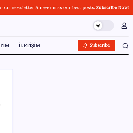
o our newsletter & never miss our best posts.
Subscribe Now!
TIM
İLETİŞİM
Subscribe
ı
SON YAZILAR
Artık çalışan primi tazminata yansıyacak