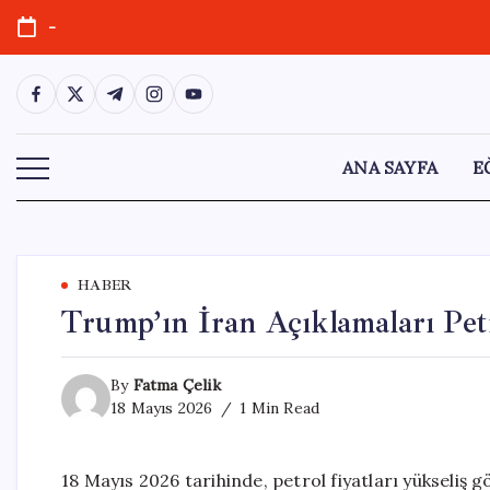
Skip
-
to
content
https://www.facebook.com/
https://twitter.com/
https://t.me/
https://www.instagram.com/
https://youtube.com/
ANA SAYFA
E
HABER
Trump’ın İran Açıklamaları Petr
By
Fatma Çelik
18 Mayıs 2026
1 Min Read
18 Mayıs 2026 tarihinde, petrol fiyatları yükseliş