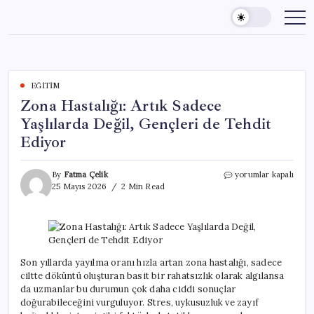
Skip
to
content
EĞITIM
Zona Hastalığı: Artık Sadece
Yaşlılarda Değil, Gençleri de Tehdit
Ediyor
Zona
By
Fatma Çelik
yorumlar kapalı
Hastalığı:
25 Mayıs 2026
2 Min Read
Artık
Sadece
Yaşlılarda
Değil,
Gençleri
de
Son yıllarda yayılma oranı hızla artan zona hastalığı, sadece
Tehdit
ciltte döküntü oluşturan basit bir rahatsızlık olarak algılansa
Ediyor
da uzmanlar bu durumun çok daha ciddi sonuçlar
için
doğurabileceğini vurguluyor. Stres, uykusuzluk ve zayıf