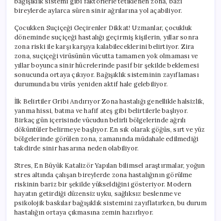
bağışıklık sistemi gibi faktörlerle tetiklenen zona, bazı
bireylerde aylarca süren sinir ağrılarına yol açabiliyor.
Çocukken Suçiçeği Geçirenler Dikkat! Uzmanlar, çocukluk
döneminde suçiçeği hastalığı geçirmiş kişilerin, yıllar sonra
zona riski ile karşı karşıya kalabileceklerini belirtiyor. Zira
zona, suçiçeği virüsünün vücutta tamamen yok olmaması ve
yıllar boyunca sinir hücrelerinde pasif bir şekilde beklemesi
sonucunda ortaya çıkıyor. Bağışıklık sisteminin zayıflaması
durumunda bu virüs yeniden aktif hale gelebiliyor.
İlk Belirtiler Gribi Andırıyor Zona hastalığı genellikle halsizlik,
yanma hissi, batma ve hafif ateş gibi belirtilerle başlıyor.
Birkaç gün içerisinde vücudun belirli bölgelerinde ağrılı
döküntüler belirmeye başlıyor. En sık olarak göğüs, sırt ve yüz
bölgelerinde görülen zona, zamanında müdahale edilmediği
takdirde sinir hasarına neden olabiliyor.
Stres, En Büyük Katalizör Yapılan bilimsel araştırmalar, yoğun
stres altında çalışan bireylerde zona hastalığının görülme
riskinin bariz bir şekilde yükseldiğini gösteriyor. Modern
hayatın getirdiği düzensiz uyku, sağlıksız beslenme ve
psikolojik baskılar bağışıklık sistemini zayıflatırken, bu durum
hastalığın ortaya çıkmasına zemin hazırlıyor.