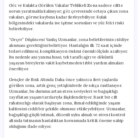
Göz ve Kulakta Görülen Vakalar Tehlikeli Zona sadece ciltte
sorun yaratmakla kalmıyor; göz çevresinde ortaya çıkan zona
vakaları, görme kaybına kadar ilerleyebiliyor. Kulak
bölgesindeki vakalarda ise işitme sorunları ve yüz felci riski
belirebiliyor.
“Geçer” Düşüncesi Yanlış Uzmanlar, zona belirtilerinin ciddiye
alınması gerektiğini belirtiyor. Hastalığın ilk 72 saat içinde
tedavi edilmesi, komplikasyon riskini önemli ölçüde azaltıyor.
Bu nedenle ani yanma hissi, tek taraflı ağrı ve döküntü
yaşayan bireylerin vakit kaybetmeden tıbbi yardım almaları
öneriliyor.
Gençler de Risk Altında Daha önce yalnızca ileri yaşlarda
görülen zona, artık genç yetişkinlerde de sıkça rastlanıyor.
Uzmanlar, bu durumu artan stres seviyeleri ve bağışıklığı
zayıflatan yaşam tarzlarıyla ilişkilendiriyor. Basit bir cilt
rahatsızlığı olarak başlayan zona, ihmal edildiğinde yaşam
kalitesini ciddi bir şekilde olumsuz etkileyebiliyor. Uzmanlar,
bağışıklığı güçlü tutmak, düzenli uyku almak ve stresi kontrol
altında tutmanın hastalıktan korunmada kritik öneme sahip
olduğunu ifade ediyor.