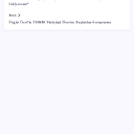
Gidiyorsun?’
Next
Özgür Özel’in TBMM Yürüyüşü Üzerine Başlatılan Soruşturma
SON YAZILAR
Altında yükseliş kapıda mı? Uzman isimden ezber
bozan tahmin!
PS5 Pro için PSSR 2.0 Güncellemesi Yolda: Tüm
Oyunlara Geliyor
MEB 2026-2027 ortaokul kayıtları ne zaman