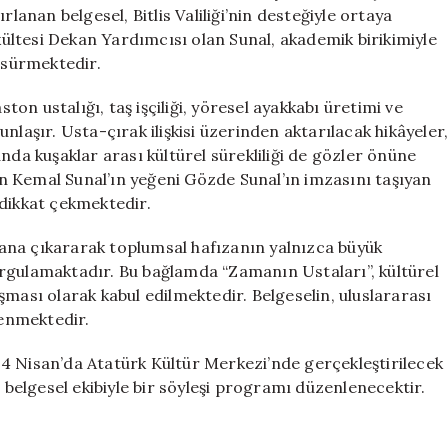
Buluşuyor
nan belgesel, Bitlis Valiliği’nin desteğiyle ortaya
için
akültesi Dekan Yardımcısı olan Sunal, akademik birikimiyle
i sürmektedir.
ston ustalığı, taş işçiliği, yöresel ayakkabı üretimi ve
nlaşır. Usta-çırak ilişkisi üzerinden aktarılacak hikâyeler
nda kuşaklar arası kültürel sürekliliği de gözler önüne
 Kemal Sunal’ın yeğeni Gözde Sunal’ın imzasını taşıyan
 dikkat çekmektedir.
ana çıkararak toplumsal hafızanın yalnızca büyük
 vurgulamaktadır. Bu bağlamda “Zamanın Ustaları”, kültürel
şması olarak kabul edilmektedir. Belgeselin, uluslararası
lenmektedir.
a 24 Nisan’da Atatürk Kültür Merkezi’nde gerçekleştirilecek
elgesel ekibiyle bir söyleşi programı düzenlenecektir.