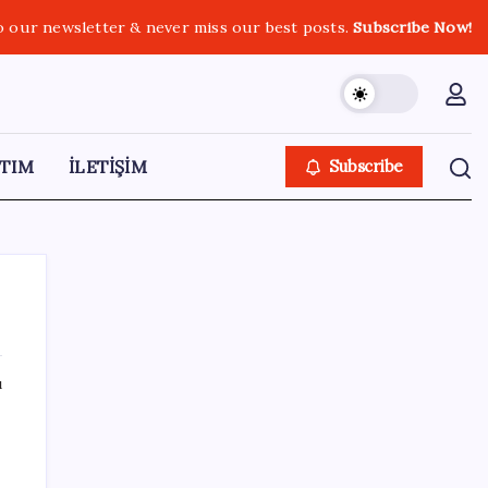
o our newsletter & never miss our best posts.
Subscribe Now!
TIM
İLETİŞİM
Subscribe
ı
SON YAZILAR
Artık çalışan primi tazminata yansıyacak