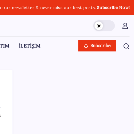
o our newsletter & never miss our best posts.
Subscribe Now!
TIM
İLETİŞİM
Subscribe
SON YAZILAR
ı
HPV’ye karşı geliştirilen sakız virüsü yüzde
93 azalttı