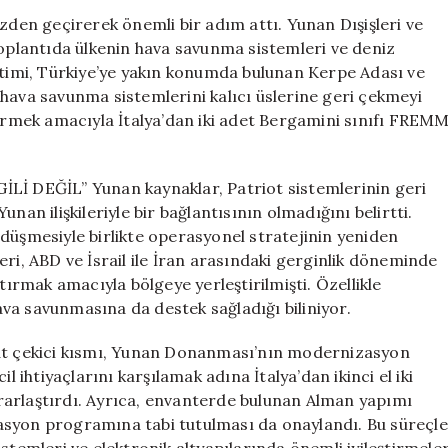
Geri
özden geçirerek önemli bir adım attı. Yunan Dışişleri ve
Çekiyor,
plantıda ülkenin hava savunma sistemleri ve deniz
İtalya’dan
netimi, Türkiye’ye yakın konumda bulunan Kerpe Adası ve
Yeni
hava savunma sistemlerini kalıcı üslerine geri çekmeyi
Fırkateynler
dirmek amacıyla İtalya’dan iki adet Bergamini sınıfı FREM
Alıyor
için
 DEĞİL” Yunan kaynaklar, Patriot sistemlerinin geri
nan ilişkileriyle bir bağlantısının olmadığını belirtti.
in düşmesiyle birlikte operasyonel stratejinin yeniden
ri, ABD ve İsrail ile İran arasındaki gerginlik döneminde
rmak amacıyla bölgeye yerleştirilmişti. Özellikle
va savunmasına da destek sağladığı biliniyor.
t çekici kısmı, Yunan Donanması’nın modernizasyon
l ihtiyaçlarını karşılamak adına İtalya’dan ikinci el iki
rarlaştırdı. Ayrıca, envanterde bulunan Alman yapımı
asyon programına tabi tutulması da onaylandı. Bu süreçle