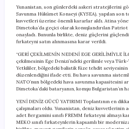
Yunanistan, son günlerdeki askeri stratejilerini g
Savunma Hükümet Konseyi (KYSEA), yapılan son to
kuvvetleri üzerine önemli kararlar aldı. Atina yö
Dimetoka’da geçici olarak konuşlandırılan Patriot 
onayladı. Bununla birlikte, deniz güçlerini güçlen
fırkateyni satın alınmasına karar verildi.
“GERİ ÇEKİLMENİN NEDENİ EGE GERİLİMİYLE İLGİLİ
çekilmesinin Ege Denizi’ndeki gerilimle veya Türk-Yu
Yetkililer, bölgedeki balistik füze tehdit seviyesin
düzenlendiğini ifade etti. Bu hava savunma sistemle
NATO’nun bölgedeki hava savunma kapasitesini artı
Dimetoka’daki bataryanın, komşu Bulgaristan’ın ha
YENİ DENİZ GÜCÜ YATIRIMI Toplantının en dikka
çalışmaları oldu. Yunanistan, deniz kuvvetlerinin aci
adet Bergamini sınıfı FREMM fırkateyni almayı ka
MEKO sınıfı fırkateynlerin kapsamlı bir moderniz