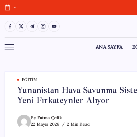
Skip
-
to
content
https://www.facebook.com/
https://twitter.com/
https://t.me/
https://www.instagram.com/
https://youtube.com/
ANA SAYFA
E
EĞITIM
Yunanistan Hava Savunma Sistem
Yeni Fırkateynler Alıyor
By
Fatma Çelik
22 Mayıs 2026
2 Min Read