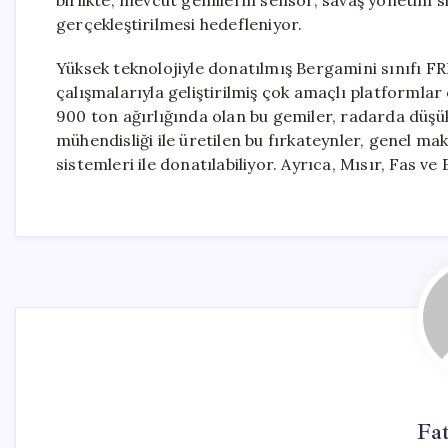
birlikte, mevcut gemilerin sensör, savaş yönetim si
gerçekleştirilmesi hedefleniyor.
Yüksek teknolojiyle donatılmış Bergamini sınıfı FR
çalışmalarıyla geliştirilmiş çok amaçlı platformlar
900 ton ağırlığında olan bu gemiler, radarda düşük 
mühendisliği ile üretilen bu fırkateynler, genel mak
sistemleri ile donatılabiliyor. Ayrıca, Mısır, Fas
Fa