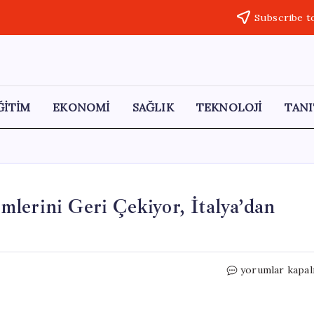
Subscribe t
ĞİTİM
EKONOMİ
SAĞLIK
TEKNOLOJİ
TANI
lerini Geri Çekiyor, İtalya’dan
Yunanistan
yorumlar kapal
Hava
Savunma
Sistemlerini