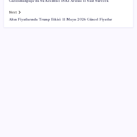
Gaziosmanpaşa’da Su Kesintisi: İSKİ Arızası 11 Saat Sürecek
Next
Altın Fiyatlarında Trump Etkisi: 11 Mayıs 2026 Güncel Fiyatlar
SON YAZILAR
HPV’ye karşı geliştirilen sakız virüsü yüzde 93 azalttı
Akaryakıtta kötü sürpriz: İndirimin büyük kısmı buhar
oldu!
Savunma ve Havacılıkta İhracat Rekoru: 1,12 Milyar
Dolarlık Başarı