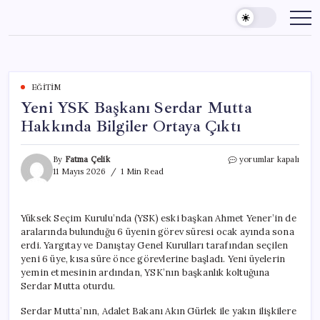
Skip
to
content
EĞITIM
Yeni YSK Başkanı Serdar Mutta
Hakkında Bilgiler Ortaya Çıktı
Yeni
By
Fatma Çelik
yorumlar kapalı
YSK
11 Mayıs 2026
1 Min Read
Başkanı
Serdar
Mutta
Yüksek Seçim Kurulu’nda (YSK) eski başkan Ahmet Yener’in de
Hakkında
aralarında bulunduğu 6 üyenin görev süresi ocak ayında sona
Bilgiler
Ortaya
erdi. Yargıtay ve Danıştay Genel Kurulları tarafından seçilen
Çıktı
yeni 6 üye, kısa süre önce görevlerine başladı. Yeni üyelerin
için
yemin etmesinin ardından, YSK’nın başkanlık koltuğuna
Serdar Mutta oturdu.
Serdar Mutta’nın, Adalet Bakanı Akın Gürlek ile yakın ilişkilere