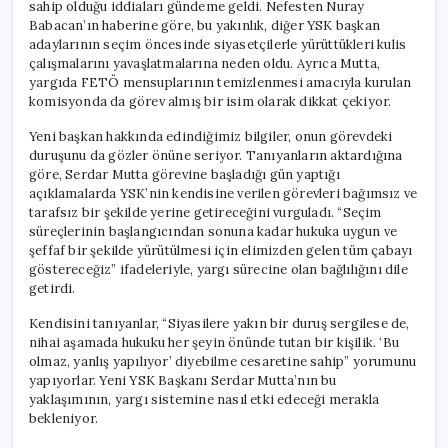
sahip olduğu iddiaları gündeme geldi. Nefesten Nuray
Babacan’ın haberine göre, bu yakınlık, diğer YSK başkan
adaylarının seçim öncesinde siyasetçilerle yürüttükleri kulis
çalışmalarını yavaşlatmalarına neden oldu. Ayrıca Mutta,
yargıda FETÖ mensuplarının temizlenmesi amacıyla kurulan
komisyonda da görev almış bir isim olarak dikkat çekiyor.
Yeni başkan hakkında edindiğimiz bilgiler, onun görevdeki
duruşunu da gözler önüne seriyor. Tanıyanların aktardığına
göre, Serdar Mutta görevine başladığı gün yaptığı
açıklamalarda YSK’nin kendisine verilen görevleri bağımsız ve
tarafsız bir şekilde yerine getireceğini vurguladı. “Seçim
süreçlerinin başlangıcından sonuna kadar hukuka uygun ve
şeffaf bir şekilde yürütülmesi için elimizden gelen tüm çabayı
göstereceğiz” ifadeleriyle, yargı sürecine olan bağlılığını dile
getirdi.
Kendisini tanıyanlar, “Siyasilere yakın bir duruş sergilese de,
nihai aşamada hukuku her şeyin önünde tutan bir kişilik. ‘Bu
olmaz, yanlış yapılıyor’ diyebilme cesaretine sahip” yorumunu
yapıyorlar. Yeni YSK Başkanı Serdar Mutta’nın bu
yaklaşımının, yargı sistemine nasıl etki edeceği merakla
bekleniyor.