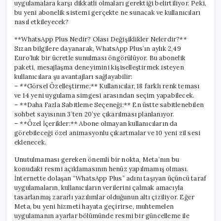
uygulamalara karşı dikkatli olmaları gerektiği belirtiliyor. Peki,
bu yeni abonelik sistemi gerçekte ne sunacak ve kullanıcıları
nasıl etkileyecek?
**WhatsApp Plus Nedir? Olası Değişiklikler Nelerdir?**
Sızan bilgilere dayanarak, WhatsApp Plus’ın aylık 2,49
Euro’luk bir ücretle sunulması öngörülüyor. Bu abonelik
paketi, mesajlaşma deneyimini kişiselleştirmek isteyen
kullanıcılara şu avantajları sağlayabilir:
– **Görsel Özelleştirme:** Kullanıcılar, 18 farklı renk teması
ve 14 yeni uygulama simgesi arasından seçim yapabilecek.
– **Daha Fazla Sabitleme Seçeneği:** En üstte sabitlenebilen
sohbet sayısının 3’ten 20’ye çıkarılması planlanıyor.
– **Özel İçerikler:** Abone olmayan kullanıcıların da
görebileceği özel animasyonlu çıkartmalar ve 10 yeni zil sesi
eklenecek.
Unutulmaması gereken önemli bir nokta, Meta’nın bu
konudaki resmi açıklamasının henüz yapılmamış olması.
İnternette dolaşan “WhatsApp Plus” adını taşıyan üçüncü taraf
uygulamaların, kullanıcıların verilerini çalmak amacıyla
tasarlanmış zararlı yazılımlar olduğunun altı çiziliyor. Eğer
Meta, bu yeni hizmeti hayata geçirirse, muhtemelen
uygulamanın ayarlar bölümünde resmi bir güncelleme ile