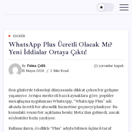
Skip
to
content
HABER
WhatsApp Plus Ücretli Olacak Mı?
Yeni İddialar Ortaya Çıktı!
WhatsApp
By
Fatma Çelik
yorumlar kapalı
Plus
15 Mayıs 2026
2 Min Read
Ücretli
Olacak
Mı?
Son günlerde teknoloji dünyasında dikkat çeken bir gelişme
Yeni
yaşanıyor. Avrupa merkezli bazı kaynaklara göre, popüler
İddialar
Ortaya
mesajlaşma uygulaması WhatsApp, “WhatsApp Plus” adı
Çıktı!
altında ücretli bir abonelik hizmetine geçmeyi planlıyor. Bu
için
konudaki resmi bir açıklama henüz Meta’dan gelmedi, ancak
söylentiler hızla yayılıyor.
Kullanıcıların, özellikle “Plus” adıyla bilinen üçüncü taraf