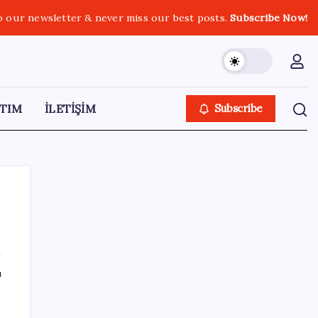
o our newsletter & never miss our best posts.
Subscribe Now!
TIM
İLETİŞİM
Subscribe
SON YAZILAR
ı
HPV’ye karşı geliştirilen sakız virüsü yüzde
93 azalttı