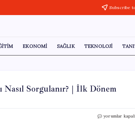
Subscribe t
ĞİTİM
EKONOMİ
SAĞLIK
TEKNOLOJİ
TANI
 Nasıl Sorgulanır? | İlk Dönem
TUS
yorumlar kapal
2026
Yerleştirme
Sonuçları