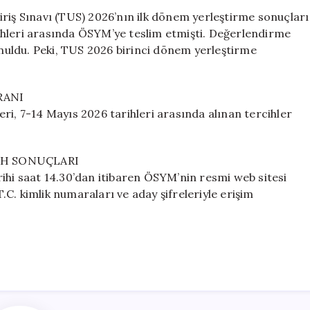
Nasıl
riş Sınavı (TUS) 2026’nın ilk dönem yerleştirme sonuçları
Sorgulanır?
arihleri arasında ÖSYM’ye teslim etmişti. Değerlendirme
|
uldu. Peki, TUS 2026 birinci dönem yerleştirme
İlk
Dönem
Sonuçları
RANI
Açıklandı
ri, 7-14 Mayıs 2026 tarihleri arasında alınan tercihler
için
RCİH SONUÇLARI
ihi saat 14.30’dan itibaren ÖSYM’nin resmi web sitesi
C. kimlik numaraları ve aday şifreleriyle erişim