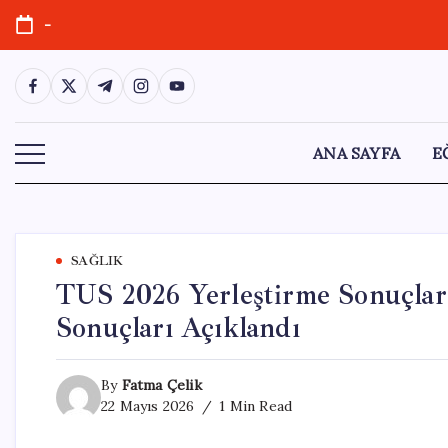
Skip
-
to
content
https://www.facebook.com/
https://twitter.com/
https://t.me/
https://www.instagram.com/
https://youtube.com/
ANA SAYFA
E
SAĞLIK
TUS 2026 Yerleştirme Sonuçları
Sonuçları Açıklandı
By
Fatma Çelik
22 Mayıs 2026
1 Min Read