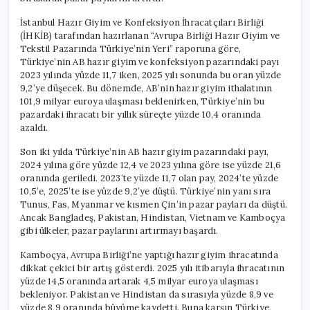
İstanbul Hazır Giyim ve Konfeksiyon İhracatçıları Birliği
(İHKİB) tarafından hazırlanan “Avrupa Birliği Hazır Giyim ve
Tekstil Pazarında Türkiye’nin Yeri” raporuna göre,
Türkiye’nin AB hazır giyim ve konfeksiyon pazarındaki payı
2023 yılında yüzde 11,7 iken, 2025 yılı sonunda bu oran yüzde
9,2’ye düşecek. Bu dönemde, AB’nin hazır giyim ithalatının
101,9 milyar euroya ulaşması beklenirken, Türkiye’nin bu
pazardaki ihracatı bir yıllık süreçte yüzde 10,4 oranında
azaldı.
Son iki yılda Türkiye’nin AB hazır giyim pazarındaki payı,
2024 yılına göre yüzde 12,4 ve 2023 yılına göre ise yüzde 21,6
oranında geriledi. 2023’te yüzde 11,7 olan pay, 2024’te yüzde
10,5’e, 2025’te ise yüzde 9,2’ye düştü. Türkiye’nin yanı sıra
Tunus, Fas, Myanmar ve kısmen Çin’in pazar payları da düştü.
Ancak Bangladeş, Pakistan, Hindistan, Vietnam ve Kamboçya
gibi ülkeler, pazar paylarını artırmayı başardı.
Kamboçya, Avrupa Birliği’ne yaptığı hazır giyim ihracatında
dikkat çekici bir artış gösterdi. 2025 yılı itibarıyla ihracatının
yüzde 14,5 oranında artarak 4,5 milyar euroya ulaşması
bekleniyor. Pakistan ve Hindistan da sırasıyla yüzde 8,9 ve
yüzde 8,9 oranında büyüme kaydetti. Buna karşın Türkiye,