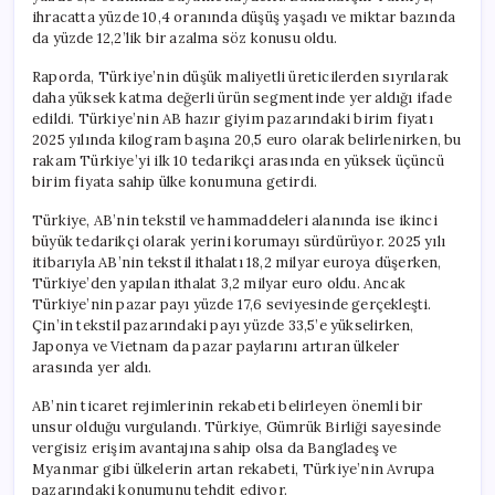
ihracatta yüzde 10,4 oranında düşüş yaşadı ve miktar bazında
da yüzde 12,2’lik bir azalma söz konusu oldu.
Raporda, Türkiye’nin düşük maliyetli üreticilerden sıyrılarak
daha yüksek katma değerli ürün segmentinde yer aldığı ifade
edildi. Türkiye’nin AB hazır giyim pazarındaki birim fiyatı
2025 yılında kilogram başına 20,5 euro olarak belirlenirken, bu
rakam Türkiye’yi ilk 10 tedarikçi arasında en yüksek üçüncü
birim fiyata sahip ülke konumuna getirdi.
Türkiye, AB’nin tekstil ve hammaddeleri alanında ise ikinci
büyük tedarikçi olarak yerini korumayı sürdürüyor. 2025 yılı
itibarıyla AB’nin tekstil ithalatı 18,2 milyar euroya düşerken,
Türkiye’den yapılan ithalat 3,2 milyar euro oldu. Ancak
Türkiye’nin pazar payı yüzde 17,6 seviyesinde gerçekleşti.
Çin’in tekstil pazarındaki payı yüzde 33,5’e yükselirken,
Japonya ve Vietnam da pazar paylarını artıran ülkeler
arasında yer aldı.
AB’nin ticaret rejimlerinin rekabeti belirleyen önemli bir
unsur olduğu vurgulandı. Türkiye, Gümrük Birliği sayesinde
vergisiz erişim avantajına sahip olsa da Bangladeş ve
Myanmar gibi ülkelerin artan rekabeti, Türkiye’nin Avrupa
pazarındaki konumunu tehdit ediyor.