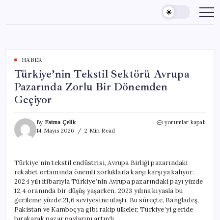
Skip
to
content
HABER
Türkiye’nin Tekstil Sektörü Avrupa
Pazarında Zorlu Bir Dönemden
Geçiyor
Türkiye’nin
By
Fatma Çelik
yorumlar kapalı
Tekstil
14 Mayıs 2026
2 Min Read
Sektörü
Avrupa
Pazarında
Türkiye’nin tekstil endüstrisi, Avrupa Birliği pazarındaki
Zorlu
rekabet ortamında önemli zorluklarla karşı karşıya kalıyor.
Bir
Dönemden
2024 yılı itibarıyla Türkiye’nin Avrupa pazarındaki payı yüzde
Geçiyor
12,4 oranında bir düşüş yaşarken, 2023 yılına kıyasla bu
için
gerileme yüzde 21,6 seviyesine ulaştı. Bu süreçte, Bangladeş,
Pakistan ve Kamboçya gibi rakip ülkeler, Türkiye’yi geride
bırakarak pazar paylarını artırdı.