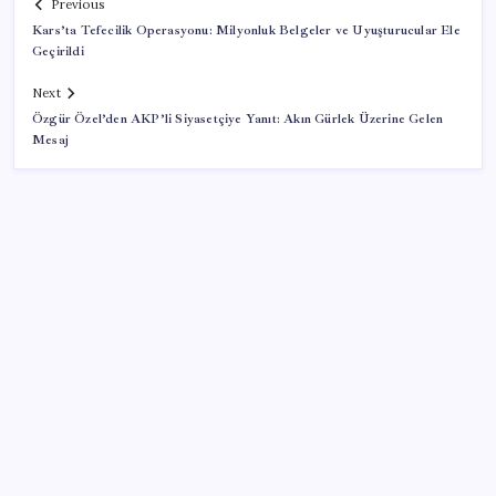
Previous
Kars’ta Tefecilik Operasyonu: Milyonluk Belgeler ve Uyuşturucular Ele
Geçirildi
Next
Özgür Özel’den AKP’li Siyasetçiye Yanıt: Akın Gürlek Üzerine Gelen
Mesaj
SON YAZILAR
MEB 2026-2027 ortaokul kayıtları ne zaman
başlıyor? Ortaokul kayıtları nasıl yapılır?
Fransa’da işsizlik 6 yılın zirvesinde