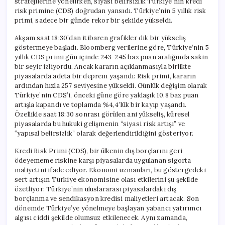
stratejilerine yönelirken, siyasi belirsizlik Türkiye’nin kredi
risk primine (CDS) doğrudan yansıdı. Türkiye’nin 5 yıllık risk
primi, sadece bir günde rekor bir şekilde yükseldi.
Akşam saat 18:30’dan itibaren grafikler dik bir yükseliş
göstermeye başladı. Bloomberg verilerine göre, Türkiye’nin 5
yıllık CDS primi gün içinde 243-245 baz puan aralığında sakin
bir seyir izliyordu. Ancak kararın açıklanmasıyla birlikte
piyasalarda adeta bir deprem yaşandı: Risk primi, kararın
ardından hızla 257 seviyesine yükseldi. Günlük değişim olarak
Türkiye’nin CDS’i, önceki güne göre yaklaşık 10,8 baz puan
artışla kapandı ve toplamda %4,4’lük bir kayıp yaşandı.
Özellikle saat 18:30 sonrası görülen ani yükseliş, küresel
piyasalarda bu hukuki gelişmenin “siyasi risk artışı” ve
“yapısal belirsizlik” olarak değerlendirildiğini gösteriyor.
Kredi Risk Primi (CDS), bir ülkenin dış borçlarını geri
ödeyememe riskine karşı piyasalarda uygulanan sigorta
maliyetini ifade ediyor. Ekonomi uzmanları, bu göstergedeki
sert artışın Türkiye ekonomisine olası etkilerini şu şekilde
özetliyor: Türkiye’nin uluslararası piyasalardaki dış
borçlanma ve sendikasyon kredisi maliyetleri artacak. Son
dönemde Türkiye’ye yönelmeye başlayan yabancı yatırımcı
algısı ciddi şekilde olumsuz etkilenecek. Aynı zamanda,