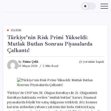
Skip
to
content
HABER
Türkiye’nin Risk Primi Yükseldi:
Mutlak Butlan Sonrası Piyasalarda
Çalkantı!
Türkiye’nin
By
Fatma Çelik
yorumlar kapalı
Risk
23 Mayıs 2026
2 Min Read
Primi
Yükseldi:
Mutlak
Butlan
Sonrası
Piyasalarda
Türkiye’de CHP’nin 38. Olağan Kurultayı ile 21. Olağanüstü
Çalkantı!
Kurultayı hakkında verilen “mutlak butlan” kararı, finansal
için
piyasalarda büyük bir satış dalgasını tetikledi. Söz konusu
kararın ardından yabancı yatırımcılar hızla riskten kaçış