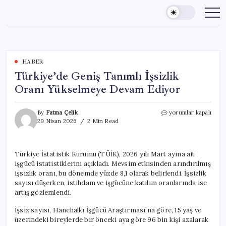
Skip
to
content
HABER
Türkiye’de Geniş Tanımlı İşsizlik
Oranı Yükselmeye Devam Ediyor
Türkiye’de
By
Fatma Çelik
yorumlar kapalı
Geniş
29 Nisan 2026
2 Min Read
Tanımlı
İşsizlik
Oranı
Türkiye İstatistik Kurumu (TÜİK), 2026 yılı Mart ayına ait
Yükselmeye
işgücü istatistiklerini açıkladı. Mevsim etkisinden arındırılmış
Devam
Ediyor
işsizlik oranı, bu dönemde yüzde 8,1 olarak belirlendi. İşsizlik
için
sayısı düşerken, istihdam ve işgücüne katılım oranlarında ise
artış gözlemlendi.
İşsiz sayısı, Hanehalkı İşgücü Araştırması’na göre, 15 yaş ve
üzerindeki bireylerde bir önceki aya göre 96 bin kişi azalarak