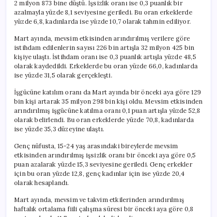
2 milyon 873 bine düştü. İşsizlik oranı ise 0,3 puanlık bir
azalmayla yüzde 8,1 seviyesine geriledi. Bu oran erkeklerde
yüzde 6,8, kadınlarda ise yüzde 10,7 olarak tahmin ediliyor.
Mart ayında, mevsim etkisinden arındırılmış verilere göre
istihdam edilenlerin sayısı 226 bin artışla 32 milyon 425 bin
kişiye ulaştı. İstihdam oranı ise 0,3 puanlık artışla yüzde 48,5
olarak kaydedildi. Erkeklerde bu oran yüzde 66,0, kadınlarda
ise yüzde 31,5 olarak gerçekleşti.
İşgücüne katılım oranı da Mart ayında bir önceki aya göre 129
bin kişi artarak 35 milyon 298 bin kişi oldu. Mevsim etkisinden
arındırılmış işgücüne katılma oranı 0,1 puan artışla yüzde 52,8
olarak belirlendi. Bu oran erkeklerde yüzde 70,8, kadınlarda
ise yüzde 35,3 düzeyine ulaştı.
Genç nüfusta, 15-24 yaş arasındaki bireylerde mevsim
etkisinden arındırılmış işsizlik oranı bir önceki aya göre 0,5
puan azalarak yüzde 15,3 seviyesine geriledi. Genç erkekler
için bu oran yüzde 12,8, genç kadınlar için ise yüzde 20,4
olarak hesaplandı.
Mart ayında, mevsim ve takvim etkilerinden arındırılmış
haftalık ortalama fiili çalışma süresi bir önceki aya göre 0,8