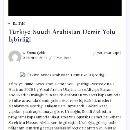
EĞITIM
Türkiye-Suudi Arabistan Demir Yolu
İşbirliği
Türkiye-
By
Fatma Çelik
yorumlar kapalı
Suudi
10 Haziran 2026
2 Min Read
Arabistan
Demir
Yolu
İşbirliği
için
Türkiye-Suudi Arabistan Demir Yolu İşbirliği Posted on 10
Haziran 2026 by Yusuf Arslan Ulaştırma ve Altyapı Bakanı
Abdulkadir Uraloğlu’nun Suudi Arabistan ziyareti kapsamında,
iki ülke arasında demir yolu sektörü ve lojistik hizmetleri
alanlarında işbirliği anlaşmaları imzalandı. Bakanlıktan
yapılan yazılı açıklamaya göre, Uraloğlu, Suudi Arabistan
programı kapsamında Ulaştırma ve Lojistik Hizmetler Bakanı
Saleh bin Nasser Al-Jasser ile görüştü. Uraloğlu, görüşmede,
bölgenin içinden geçtiği hassas süreçte ticaretin ve lojistik