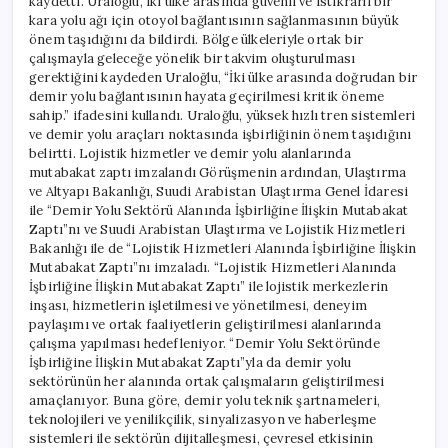
kaydetti. Uraloğlu, iki ülke arasında güvenli ve istikrarlı bir
kara yolu ağı için otoyol bağlantısının sağlanmasının büyük
önem taşıdığını da bildirdi. Bölge ülkeleriyle ortak bir
çalışmayla geleceğe yönelik bir takvim oluşturulması
gerektiğini kaydeden Uraloğlu, “İki ülke arasında doğrudan bir
demir yolu bağlantısının hayata geçirilmesi kritik öneme
sahip.” ifadesini kullandı. Uraloğlu, yüksek hızlı tren sistemleri
ve demir yolu araçları noktasında işbirliğinin önem taşıdığını
belirtti. Lojistik hizmetler ve demir yolu alanlarında
mutabakat zaptı imzalandı Görüşmenin ardından, Ulaştırma
ve Altyapı Bakanlığı, Suudi Arabistan Ulaştırma Genel İdaresi
ile “Demir Yolu Sektörü Alanında İşbirliğine İlişkin Mutabakat
Zaptı”nı ve Suudi Arabistan Ulaştırma ve Lojistik Hizmetleri
Bakanlığı ile de “Lojistik Hizmetleri Alanında İşbirliğine İlişkin
Mutabakat Zaptı”nı imzaladı. “Lojistik Hizmetleri Alanında
İşbirliğine İlişkin Mutabakat Zaptı” ile lojistik merkezlerin
inşası, hizmetlerin işletilmesi ve yönetilmesi, deneyim
paylaşımı ve ortak faaliyetlerin geliştirilmesi alanlarında
çalışma yapılması hedefleniyor. “Demir Yolu Sektöründe
İşbirliğine İlişkin Mutabakat Zaptı”yla da demir yolu
sektörünün her alanında ortak çalışmaların geliştirilmesi
amaçlanıyor. Buna göre, demir yolu teknik şartnameleri,
teknolojileri ve yenilikçilik, sinyalizasyon ve haberleşme
sistemleri ile sektörün dijitalleşmesi, çevresel etkisinin