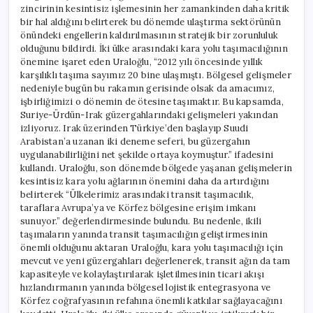
zincirinin kesintisiz işlemesinin her zamankinden daha kritik
bir hal aldığını belirterek bu dönemde ulaştırma sektörünün
önündeki engellerin kaldırılmasının stratejik bir zorunluluk
olduğunu bildirdi. İki ülke arasındaki kara yolu taşımacılığının
önemine işaret eden Uraloğlu, “2012 yılı öncesinde yıllık
karşılıklı taşıma sayımız 20 bine ulaşmıştı. Bölgesel gelişmeler
nedeniyle bugün bu rakamın gerisinde olsak da amacımız,
işbirliğimizi o dönemin de ötesine taşımaktır. Bu kapsamda,
Suriye-Ürdün-Irak güzergahlarındaki gelişmeleri yakından
izliyoruz. Irak üzerinden Türkiye’den başlayıp Suudi
Arabistan’a uzanan iki deneme seferi, bu güzergahın
uygulanabilirliğini net şekilde ortaya koymuştur.” ifadesini
kullandı. Uraloğlu, son dönemde bölgede yaşanan gelişmelerin
kesintisiz kara yolu ağlarının önemini daha da artırdığını
belirterek “Ülkelerimiz arasındaki transit taşımacılık,
taraflara Avrupa’ya ve Körfez bölgesine erişim imkanı
sunuyor.” değerlendirmesinde bulundu. Bu nedenle, ikili
taşımaların yanında transit taşımacılığın geliştirmesinin
önemli olduğunu aktaran Uraloğlu, kara yolu taşımacılığı için
mevcut ve yeni güzergahları değerlenerek, transit ağın da tam
kapasiteyle ve kolaylaştırılarak işletilmesinin ticari akışı
hızlandırmanın yanında bölgesel lojistik entegrasyona ve
Körfez coğrafyasının refahına önemli katkılar sağlayacağını