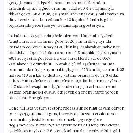
gerçeği yansıtan işsizlik oranı, mevsim etkilerinden
arındırılmış atıl işgücü oranının yüzde 30,4’e ulaşmasıyla
dikkat çekti. Bu durum, çalışmak isteyen fakat iş bulamayan ya
da yetersiz istihdam edilen her 10 kişiden 3’ünün iş gücü
piyasasında yeterince yer bulamadığını gösteriyor.
İstihdamda kayıplar da gözlemleniyor. Hanehalkı İşgücü
Araştırması sonuçlarına göre, 2026 yılının ilk üç ayında
istihdam edilenlerin sayısı 301 bin kişi azalarak 32 milyon 221
bin kişiye düştü. İstihdam oranı ise 0,5 puanlık düşüşle yüzde
48,3 seviyesine geriledi. Bu oran erkeklerde yüzde 65,7,
kadınlarda ise yüzde 31,3 olarak ölçüldü. İşgücüne katılma
oranında da düşüş yaşanmakta; işgücü, 353 bin kişi azalarak 35
milyon 116 bin kişiye düştü ve katılım oranı yüzde 52,6 oldu.
Erkeklerin işgücüne katılımı yüzde 70,5, kadınların ise yüzde
35,2 olarak hesaplandı. İş gücünden kaçışın artması, resmi
işsizlik oranındaki düşüşü etkileyen en önemli faktörlerden
biri olarak öne çıkıyor.
Genç nüfusta ve tüm sektörlerde işsizlik sorunu devam ediyor.
15-24 yaş grubundaki genç bireylerde mevsim etkilerinden
arındırılmış işsizlik oranı, bir önceki çeyreğe göre
değişmeyerek yüzde 15,2 seviyesinde kaldı. Genç erkeklerde
işsizlik oranı yüzde 12,6, genç kadınlarda ise yüzde 20,4 gibi