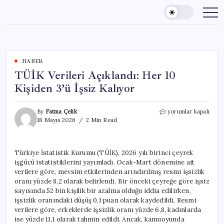
Skip
to
content
HABER
TÜİK Verileri Açıklandı: Her 10
Kişiden 3’ü İşsiz Kalıyor
TÜİK
By
Fatma Çelik
yorumlar kapalı
Verileri
18 Mayıs 2026
2 Min Read
Açıklandı:
Her
10
Türkiye İstatistik Kurumu (TÜİK), 2026 yılı birinci çeyrek
Kişiden
işgücü istatistiklerini yayımladı. Ocak-Mart dönemine ait
3’ü
İşsiz
verilere göre, mevsim etkilerinden arındırılmış resmi işsizlik
Kalıyor
oranı yüzde 8,2 olarak belirlendi. Bir önceki çeyreğe göre işsiz
için
sayısında 52 bin kişilik bir azalma olduğu iddia edilirken,
işsizlik oranındaki düşüş 0,1 puan olarak kaydedildi. Resmi
verilere göre, erkeklerde işsizlik oranı yüzde 6,8, kadınlarda
ise yüzde 11,1 olarak tahmin edildi. Ancak, kamuoyunda