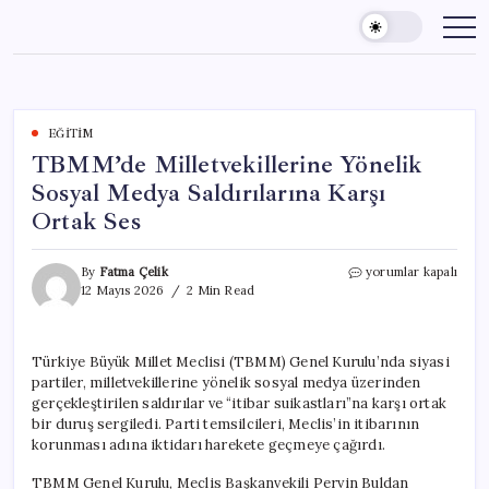
Skip
to
content
EĞITIM
TBMM’de Milletvekillerine Yönelik
Sosyal Medya Saldırılarına Karşı
Ortak Ses
TBMM’de
By
Fatma Çelik
yorumlar kapalı
Milletvekillerine
12 Mayıs 2026
2 Min Read
Yönelik
Sosyal
Medya
Türkiye Büyük Millet Meclisi (TBMM) Genel Kurulu’nda siyasi
Saldırılarına
partiler, milletvekillerine yönelik sosyal medya üzerinden
Karşı
Ortak
gerçekleştirilen saldırılar ve “itibar suikastları”na karşı ortak
Ses
bir duruş sergiledi. Parti temsilcileri, Meclis’in itibarının
için
korunması adına iktidarı harekete geçmeye çağırdı.
TBMM Genel Kurulu, Meclis Başkanvekili Pervin Buldan