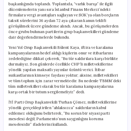
başkanlığında toplandı. Toplantıda, “varlık barışı” ile ilgili
düzenlemelerin yanı sıra İstanbul Finans Merkezi’ndeki
firmalara vergi avantajları sağlayan ve SGK’ya olan borçların
taksit sürelerini 36 aydan 72 aya çıkaran kanun teklifi
görüşülmek üzere gündeme alındı. Ancak, bu görüşmelerden
önce grubu bulunan partilerin grup başkanvekilleri gündeme
dair değerlendirmelerde bulundu.
Yeni Yol Grup Başkanvekili Bülent Kaya, iftira ve karalama
kampanyalarının hedef aldığı kişilerin onur ve itibarlarını
zedelediğine dikkat çekerek, “Bu tür saldırılara karşı birlikte
durmalıyız. Son günlerde özellikle CHP’li milletvekillerine
yönelik yapılan maksatlı yayınlar üzüntü verici. İtibar
suikastlarının kimseye faydası yoktur; aksine, milletvekilleri
ve tüm toplum için zarar vermektedir. Bu nedenle TBMM’deki
tüm milletvekilleri olarak bu tür karalama kampanyalarına
karşı ortak bir tutum sergilemeliyiz” dedi.
İYİ Parti Grup Başkanvekili Turhan Çömez, milletvekillerine
yönelik gerçekleştirilen “ahlaksızca” saldırıların kabul
edilemez olduğunu belirterek, “Bu sorun bir siyasi parti
meselesi değil; Parlamento’nun saygınlığını koruma
meselesidir” ifadelerini kullandı.