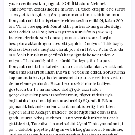
yazısı verilmesi karşılığında SGK İl Müdürü Mehmet
Tanrıöver’in kendisinden 1 milyon TL talep ettiğini öne sürdü
. Dosyadaki bilgilere göre, paranın 800 bin TL’lik kısmının
Konyaaltı’ndaki bir işletmede elden teslim edildiği, kalan 200
bin TL’nin ise şüpheli Murat Akkaş’ın hesabına gönderildiği
iddia edildi. Mali Suçları Araştırma Kurulu’nun (MASAK)
incelemelerinde söz konusu paranın daha sonra başka
hesaplara aktarıldığının tespiti yapıldı . 2 milyon TL’lik bağış
iddiası Dosyada müşteki olarak yer alan Hatice Pelin C. A. da
SGK’daki bir işlemin çözümü karşılığında kendisinden 2
milyon TL istendiğini ileri sürdü. İfadeye göre bu para,
Konyaaltı’ndaki bir kafede, aracı olarak kullanılan ve hakkında
yakalama kararı bulunan Evliya B.’ye teslim edildi. Soruşturma
kapsamında bazı şirketler arasındaki para ve çek hareketleri
de incelemeye alındı . Hazır beton sektöründe faaliyet
gösteren bir firmanın düzenlediği çek üzerinden
gerçekleştirilen para transferlerinin, rüşvet iddialarıyla
bağlantılı olup olmadığının araştırıldığı öğrenildi. Etkin
pişmanlık hükümlerinden yararlanmak istediği belirtilen
şüpheli Murat Akkaş’ın ifadeleri de soruşturma dosyasına
girdi . Murat Akkaş, Mehmet Tanrıöver ile birlikte bir otele
gittiklerini, Tanrıöver’in otel sahibi Uysal T.’nin yanından içi
para dolu bir poşetle çıktığını ve birkaç gün sonra kendisine,