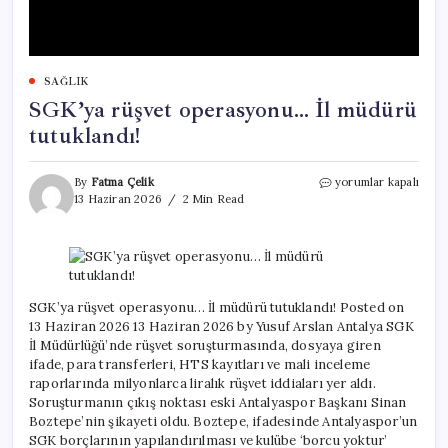
SAĞLIK
SGK’ya rüşvet operasyonu… İl müdürü
tutuklandı!
SGK’ya
By
Fatma Çelik
yorumlar kapalı
rüşvet
13 Haziran 2026
2 Min Read
operasyonu…
İl
müdürü
tutuklandı!
için
SGK’ya rüşvet operasyonu… İl müdürü tutuklandı! Posted on
13 Haziran 2026 13 Haziran 2026 by Yusuf Arslan Antalya SGK
İl Müdürlüğü’nde rüşvet soruşturmasında, dosyaya giren
ifade, para transferleri, HTS kayıtları ve mali inceleme
raporlarında milyonlarca liralık rüşvet iddiaları yer aldı.
Soruşturmanın çıkış noktası eski Antalyaspor Başkanı Sinan
Boztepe’nin şikayeti oldu. Boztepe, ifadesinde Antalyaspor’un
SGK borçlarının yapılandırılması ve kulübe ‘borcu yoktur’