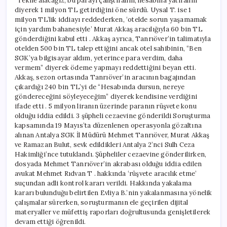
“Tekne alacağız, bu parayı çalıştıralım, hesabına yatıralım”
diyerek 1 milyon TL getirdiğini öne sürdü. Uysal T. ise 1
milyon TL’lik iddiayı reddederken, ‘otelde sorun yaşamamak
için yardım bahanesiyle’ Murat Akkaş aracılığıyla 60 bin TL
gönderdiğini kabul etti . Akkaş ayrıca, Tanrıöver’in talimatıyla
otelden 500 bin TL talep ettiğini ancak otel sahibinin, “Ben
SGK’ya bilgisayar aldım, yeterince para verdim, daha
vermem” diyerek ödeme yapmayı reddettiğini beyan etti.
Akkaş, sezon ortasında Tanrıöver’in aracının bagajından
çıkardığı 240 bin TL’yi de “Hesabında dursun, nereye
göndereceğini söyleyeceğim” diyerek kendisine verdiğini
ifade etti . 5 milyon liranın üzerinde paranın rüşvete konu
olduğu iddia edildi. 3 şüpheli cezaevine gönderildi Soruşturma
kapsamında 19 Mayıs’ta düzenlenen operasyonla gözaltına
alınan Antalya SGK İl Müdürü Mehmet Tanrıöver, Murat Akkaş
ve Ramazan Bulut, sevk edildikleri Antalya 2’nci Sulh Ceza
Hakimliği’nce tutuklandı. Şüpheliler cezaevine gönderilirken,
dosyada Mehmet Tanrıöver’in akrabası olduğu iddia edilen
avukat Mehmet Rıdvan T . hakkında ‘rüşvete aracılık etme’
suçundan adli kontrol kararı verildi. Hakkında yakalama
kararı bulunduğu belirtilen Evliya B.’nin yakalanmasına yönelik
çalışmalar sürerken, soruşturmanın ele geçirilen dijital
materyaller ve müfettiş raporları doğrultusunda genişletilerek
devam ettiği öğrenildi.