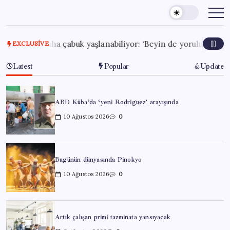
Skip
to
content
ni daha çabuk yaşlanabiliyor: ‘Beyin de yoruluyor’
7 Ağus
EXCLUSIVE
Latest
Popular
Update
ABD Küba’da ‘yeni Rodriguez’ arayışında
10 Ağustos 2026
0
Bugünün dünyasında Pinokyo
10 Ağustos 2026
0
Artık çalışan primi tazminata yansıyacak