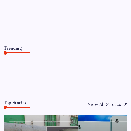
EĞITIM
ABD Küba’da ‘yeni Rodriguez’
arayışında
By
Fatma Çelik
10 Ağustos 2026
Trending
ABD Küba’da ‘yeni Rodriguez’ arayışında
10 Ağustos 2026
0
Top Stories
View All Stories