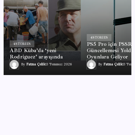
4
STORIES
PS5 Pro için PSSR 
4
STORIES
ABD Küba’da ‘yeni
Güncellemesi Yolda
Rodriguez’ arayışında
Oyunlara Geliyor
By
Fatma Çelik
13 Temmuz 2026
By
Fatma Çelik
13 Tem