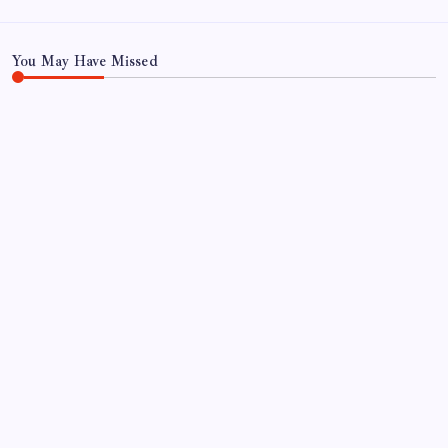
You May Have Missed
EĞITIM
ABD Küba’da ‘yeni Rodriguez’ arayışında
By
Fatma Çelik