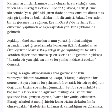
Kararın ardından kamuoyunda oluşan huzursuzluğa yanıt
veren AKP Elazığ Milletvekili Ejder Açıkkapı, özelleştirme
sürecinde “yanlışlık” olduğunu ifade ederek durumu düzeltmek
için girişimlerde bulunduklarını belirtmişti. Fakat, üzerinden
bir ay geçmesine rağmen, Resmi Gazete’de herhangi bir
düzeltme yapılmadı ve Açıkkapı’dan yeni bir açıklama da
gelmedi.
Açıkkapı, özelleştirme kararının yarattığı rahatsızlığın
ardından yaptığı açıklamada, konunun ilgili bakanlıklar ve
Özelleştirme İdaresi Başkanlığı ile görüşüldüğünü belirtti.
Yeniden değerlendirme talep ettiklerini dile getiren Açıkkapı,
“Burada bir yanlışlık vardır ve bu yanlışlık düzeltilecektir”
demişti.
Elazığ’ın sağlık altyapısının zarar görmesine izin
vermeyeceklerini savunan Açıkkapı, “Elazığ’ın aleyhine bir
sonuç ortaya çıkarsa bu yalnızca bürokratik bir süreç değildir,
doğrudan bizim sorumluluğumuzdur. Ben bu sorumluluktan
kaçmam. Gerekirse en ağır sorumluluğu da üstlenirim”
şeklinde konuşmuştu. Ayrıca, “Varsa bir yanlış, düzeltiriz.
Elazığ’ın kabul etmediği hiçbir konu bizim de kabulümüz
olmayacaktır” ifadelerini kullanarak kararlılığını vurgulamıştı.