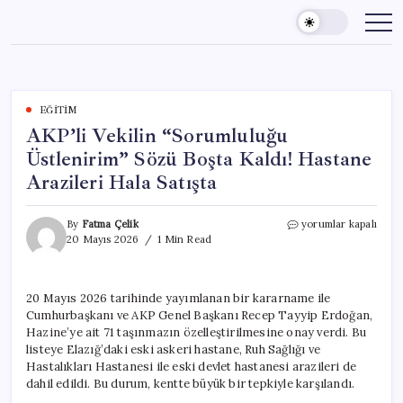
Skip
to
content
EĞITIM
AKP’li Vekilin “Sorumluluğu
Üstlenirim” Sözü Boşta Kaldı! Hastane
Arazileri Hala Satışta
AKP’li
By
Fatma Çelik
yorumlar kapalı
Vekilin
20 Mayıs 2026
1 Min Read
“Sorumluluğu
Üstlenirim”
Sözü
20 Mayıs 2026 tarihinde yayımlanan bir kararname ile
Boşta
Cumhurbaşkanı ve AKP Genel Başkanı Recep Tayyip Erdoğan,
Kaldı!
Hastane
Hazine’ye ait 71 taşınmazın özelleştirilmesine onay verdi. Bu
Arazileri
listeye Elazığ’daki eski askeri hastane, Ruh Sağlığı ve
Hala
Hastalıkları Hastanesi ile eski devlet hastanesi arazileri de
Satışta
dahil edildi. Bu durum, kentte büyük bir tepkiyle karşılandı.
için