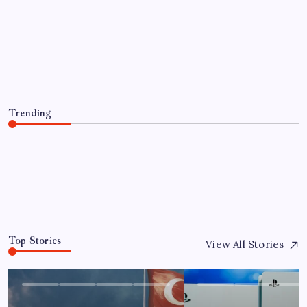
Artık çalışan primi tazminata
yansıyacak
By
Fatma Çelik
8 Ağustos 2026
Trending
Artık çalışan primi tazminata yansıyacak
8 Ağustos 2026
0
Top Stories
View All Stories