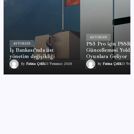
4
STORIES
PS5 Pro için PSSR 
4
STORIES
İş Bankası’nda üst
Güncellemesi Yolda
yönetim değişikliği
Oyunlara Geliyor
By
Fatma Çelik
23 Temmuz 2026
By
Fatma Çelik
23 Tem