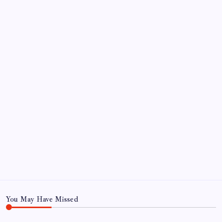
Sayaç
Kategoriler
Eğitim
Ekonomi
Haber
Sağlık
Teknoloji
You May Have Missed