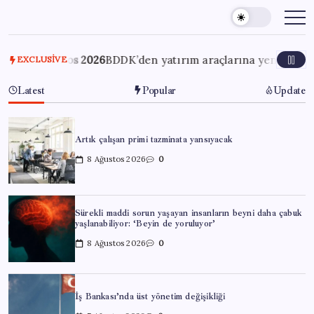
Skip
to
content
Ağustos 2026
BDDK’den yatırım araçlarına yeni çerçeve: Bireyse
EXCLUSIVE
Latest
Popular
Update
Artık çalışan primi tazminata yansıyacak
8 Ağustos 2026
0
Sürekli maddi sorun yaşayan insanların beyni daha çabuk
yaşlanabiliyor: ‘Beyin de yoruluyor’
8 Ağustos 2026
0
İş Bankası’nda üst yönetim değişikliği