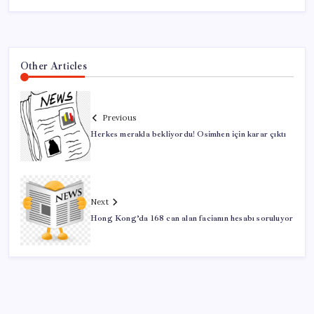
Other Articles
Previous
Herkes merakla bekliyordu! Osimhen için karar çıktı
Next
Hong Kong’da 168 can alan facianın hesabı soruluyor