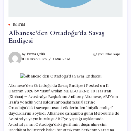
EĞITIM
Albanese’den Ortadoğu’da Savaş
Endişesi
Albanese’den
By
Fatma Çelik
yorumlar kapalı
Ortadoğu’da
11 Haziran 2026
1 Min Read
Savaş
Endişesi
için
Albanese’den Ortadoğu’da Savaş Endişesi Posted on 11
Haziran 2026 by Yusuf Arslan MELBOURNE, 10 Haziran
(Xinhua) — Avustralya Başbakanı Anthony Albanese, ABD’nin
İran’a yönelik yeni saldırılar başlatması üzerine
Ortadoğu’daki savaşın insani etkilerinden “büyük endişe”
duyduklarını söyledi. Albanese çarşamba günü Melbourne’de
Avustralya yayın kuruluşu ABC’ye yaptığı açıklamada,
Avustralya’nın Ortadoğu’daki gerilimin düşürülmesini
istediğini belirterek kalıcı bir ateşkesin herkesin yararına