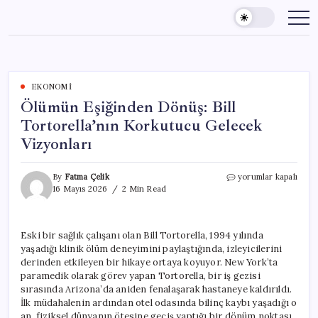
Skip
to
content
EKONOMI
Ölümün Eşiğinden Dönüş: Bill
Tortorella’nın Korkutucu Gelecek
Vizyonları
Ölümün
By
Fatma Çelik
yorumlar kapalı
Eşiğinden
16 Mayıs 2026
2 Min Read
Dönüş:
Bill
Tortorella’nın
Eski bir sağlık çalışanı olan Bill Tortorella, 1994 yılında
Korkutucu
yaşadığı klinik ölüm deneyimini paylaştığında, izleyicilerini
Gelecek
Vizyonları
derinden etkileyen bir hikaye ortaya koyuyor. New York’ta
için
paramedik olarak görev yapan Tortorella, bir iş gezisi
sırasında Arizona’da aniden fenalaşarak hastaneye kaldırıldı.
İlk müdahalenin ardından otel odasında bilinç kaybı yaşadığı o
an, fiziksel dünyanın ötesine geçiş yaptığı bir dönüm noktası