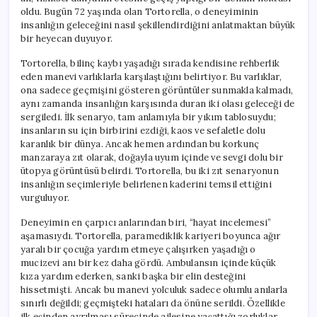
oldu. Bugün 72 yaşında olan Tortorella, o deneyiminin
insanlığın geleceğini nasıl şekillendirdiğini anlatmaktan büyük
bir heyecan duyuyor.
Tortorella, bilinç kaybı yaşadığı sırada kendisine rehberlik
eden manevi varlıklarla karşılaştığını belirtiyor. Bu varlıklar,
ona sadece geçmişini gösteren görüntüler sunmakla kalmadı,
aynı zamanda insanlığın karşısında duran iki olası geleceği de
sergiledi. İlk senaryo, tam anlamıyla bir yıkım tablosuydu;
insanların su için birbirini ezdiği, kaos ve sefaletle dolu
karanlık bir dünya. Ancak hemen ardından bu korkunç
manzaraya zıt olarak, doğayla uyum içinde ve sevgi dolu bir
ütopya görüntüsü belirdi. Tortorella, bu iki zıt senaryonun
insanlığın seçimleriyle belirlenen kaderini temsil ettiğini
vurguluyor.
Deneyimin en çarpıcı anlarından biri, “hayat incelemesi”
aşamasıydı. Tortorella, paramediklik kariyeri boyunca ağır
yaralı bir çocuğa yardım etmeye çalışırken yaşadığı o
mucizevi anı bir kez daha gördü. Ambulansın içinde küçük
kıza yardım ederken, sanki başka bir elin desteğini
hissetmişti. Ancak bu manevi yolculuk sadece olumlu anılarla
sınırlı değildi; geçmişteki hataları da önüne serildi. Özellikle
ilk eşinden ayrılması sürecinde ailesine yaşattığı zorluklar,