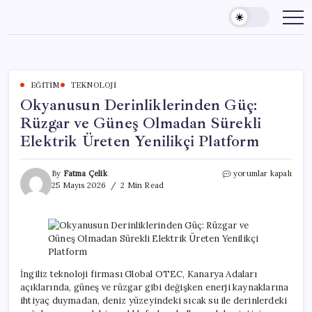
Skip
to
content
EĞITIM
TEKNOLOJI
Okyanusun Derinliklerinden Güç:
Rüzgar ve Güneş Olmadan Sürekli
Elektrik Üreten Yenilikçi Platform
Okyanusun
By
Fatma Çelik
yorumlar kapalı
Derinliklerinden
25 Mayıs 2026
2 Min Read
Güç:
Rüzgar
ve
Güneş
Olmadan
Sürekli
Elektrik
İngiliz teknoloji firması Global OTEC, Kanarya Adaları
Üreten
açıklarında, güneş ve rüzgar gibi değişken enerji kaynaklarına
Yenilikçi
ihtiyaç duymadan, deniz yüzeyindeki sıcak su ile derinlerdeki
Platform