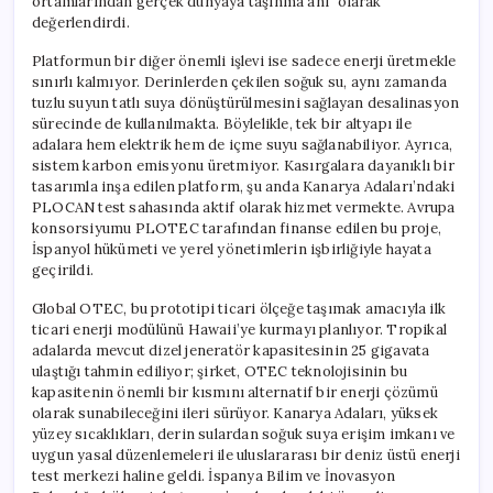
ortamlarından gerçek dünyaya taşınma anı” olarak
değerlendirdi.
Platformun bir diğer önemli işlevi ise sadece enerji üretmekle
sınırlı kalmıyor. Derinlerden çekilen soğuk su, aynı zamanda
tuzlu suyun tatlı suya dönüştürülmesini sağlayan desalinasyon
sürecinde de kullanılmakta. Böylelikle, tek bir altyapı ile
adalara hem elektrik hem de içme suyu sağlanabiliyor. Ayrıca,
sistem karbon emisyonu üretmiyor. Kasırgalara dayanıklı bir
tasarımla inşa edilen platform, şu anda Kanarya Adaları’ndaki
PLOCAN test sahasında aktif olarak hizmet vermekte. Avrupa
konsorsiyumu PLOTEC tarafından finanse edilen bu proje,
İspanyol hükümeti ve yerel yönetimlerin işbirliğiyle hayata
geçirildi.
Global OTEC, bu prototipi ticari ölçeğe taşımak amacıyla ilk
ticari enerji modülünü Hawaii’ye kurmayı planlıyor. Tropikal
adalarda mevcut dizel jeneratör kapasitesinin 25 gigavata
ulaştığı tahmin ediliyor; şirket, OTEC teknolojisinin bu
kapasitenin önemli bir kısmını alternatif bir enerji çözümü
olarak sunabileceğini ileri sürüyor. Kanarya Adaları, yüksek
yüzey sıcaklıkları, derin sulardan soğuk suya erişim imkanı ve
uygun yasal düzenlemeleri ile uluslararası bir deniz üstü enerji
test merkezi haline geldi. İspanya Bilim ve İnovasyon