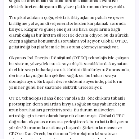
soğuk su arasındaki sıcaklık farkını kullanarak kesintisiz
için
elektrik üreten dünyanın ilk yüzer platformunu devreye aldı.
Tropikal adaların çoğu, elektrik ihtiyaçlarını pahalı ve çevre
kirliliğine yol açan dizel jeneratörlerden karşılamak zorunda
kalıyor. Rüzgar ve güneş enerjisi ise hava koşullarına bağlı
olarak dalgalı bir üretim süreci ile devam ediyor, bu da sürekli
enerji sağlama konusunda sorunlara yol açıyor. Global OTEC,
geliştirdiği bu platform ile bu sorunu çözmeyi amaçlıyor.
Okyanus Isıl Enerjisi Dönüşümü (OTEC) teknolojisiyle çalışan
bu sistem, yüzeydeki sıcak suyu düşük sıcaklıklarda kaynatan
özel bir sıvıyı buharlaştırarak türbini döndürüyor. Sonrasında,
derin su kaynağından çekilen soğuk su, bu buharı sıvıya
dönüştürüyor. Bu kapalı devre sistemi sayesinde, platform
yılın her günü, her saatinde elektrik üretebiliyor.
OTEC teknolojisi daha önce var olsa da, önceki kara tabanlı
prototipler, derin sulardan kıyıya soğuk su taşıyabilmek için
uzun boru hatları gerektiriyordu. Bu durum maliyetleri
artırdığı için ticari olarak başarılı olamamıştı. Global OTEC,
doğrudan okyanus ortasına yerleştirerek boru hattı ihtiyacını
yüzde 80 oranında azaltmayı başardı. Şirketin kurucusu ve
CEO’su Dan Grech, bu durumu “teknolojinin laboratuvar