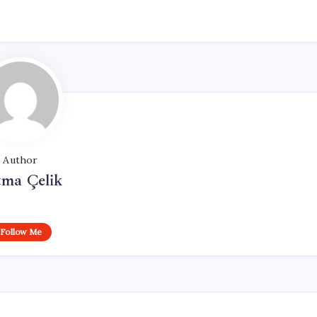
Author
tma Çelik
Follow Me