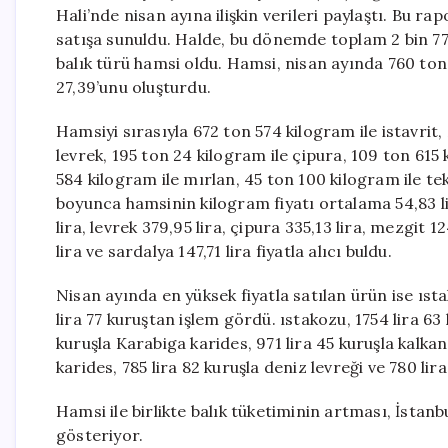
Hali’nde nisan ayına ilişkin verileri paylaştı. Bu r
satışa sunuldu. Halde, bu dönemde toplam 2 bin 778 
balık türü hamsi oldu. Hamsi, nisan ayında 760 ton
27,39’unu oluşturdu.
Hamsiyi sırasıyla 672 ton 574 kilogram ile istavrit
levrek, 195 ton 24 kilogram ile çipura, 109 ton 615 
584 kilogram ile mırlan, 45 ton 100 kilogram ile tek
boyunca hamsinin kilogram fiyatı ortalama 54,83 lir
lira, levrek 379,95 lira, çipura 335,13 lira, mezgit 12
lira ve sardalya 147,71 lira fiyatla alıcı buldu.
Nisan ayında en yüksek fiyatla satılan ürün ise ıs
lira 77 kuruştan işlem gördü. ıstakozu, 1754 lira 63 k
kuruşla Karabiga karides, 971 lira 45 kuruşla kalkan
karides, 785 lira 82 kuruşla deniz levreği ve 780 lira
Hamsi ile birlikte balık tüketiminin artması, İstan
gösteriyor.