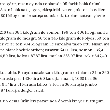
Balık
apora göre, nisan ayında toplamda 95 farklı balık ürünü
Tüketimi
ton balık satışı gerçekleştirildi ve en çok tercih edilen
Zirveye
 801 kilogram ile satışa sunularak, toplam satışın yüzde
Ulaştı
için
, 216 ton 364 kilogram ile somon, 196 ton 406 kilogram ile
kilogram ile mezgit, 56 ton 345 kilogram ile kolyoz, 50 ton
ir ve 33 ton 704 kilogram ile sardalya takip etti. Nisan ayı
a olarak belirlenirken; istavrit 54,01 lira, somon 235,42
4,89 lira, kolyoz 87,87 lira, mırlan 255,97 lira, tekir 347,49
takoz oldu. Bu ayda ıstakozun kilogramı ortalama 2 bin 260
uruşla pisi, 1430 lira 60 kuruşla sinarit, 1060 lira 66
, 947 lira 31 kuruşla lahoz, 846 lira 36 kuruşla jumbo
 87 kuruşla dülger izledi.
bul’un deniz ürünleri pazarında önemli bir yer tuttuğunu