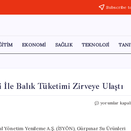
Subscribe t
ĞİTİM
EKONOMİ
SAĞLIK
TEKNOLOJİ
TANI
 İle Balık Tüketimi Zirveye Ulaştı
Nisan
yorumlar kapal
Ayında
İstanbul’da
Hamsi
İle
nbul Yönetim Yenileme A.Ş. (İSYÖN), Gürpınar Su Ürünleri