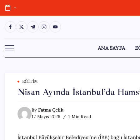
Skip
-
to
content
https://www.facebook.com/
https://twitter.com/
https://t.me/
https://www.instagram.com/
https://youtube.com/
ANA SAYFA
E
EĞITIM
Nisan Ayında İstanbul’da Hamsi
By
Fatma Çelik
17 Mayıs 2026
1 Min Read
İstanbul Büyükşehir Belediyesi’ne (İBB) bağlı İsta