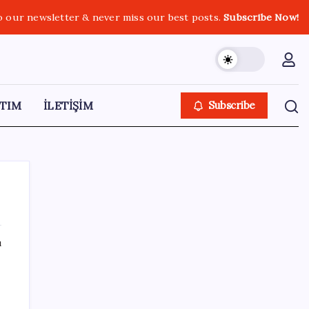
o our newsletter & never miss our best posts.
Subscribe Now!
TIM
İLETİŞİM
Subscribe
ı
SON YAZILAR
Altında yükseliş kapıda mı? Uzman isimden
ezber bozan tahmin!