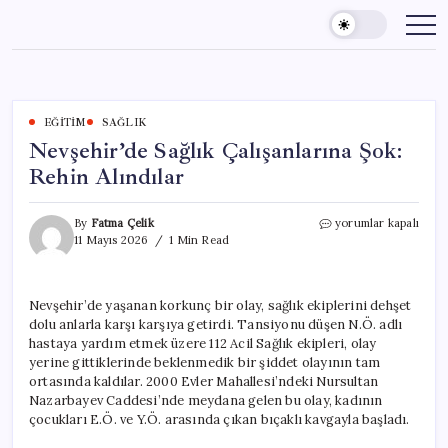
Skip
to
content
EĞITIM
SAĞLIK
Nevşehir’de Sağlık Çalışanlarına Şok:
Rehin Alındılar
Nevşehir’de
By
Fatma Çelik
yorumlar kapalı
Sağlık
11 Mayıs 2026
1 Min Read
Çalışanlarına
Şok:
Rehin
Nevşehir’de yaşanan korkunç bir olay, sağlık ekiplerini dehşet
Alındılar
dolu anlarla karşı karşıya getirdi. Tansiyonu düşen N.Ö. adlı
için
hastaya yardım etmek üzere 112 Acil Sağlık ekipleri, olay
yerine gittiklerinde beklenmedik bir şiddet olayının tam
ortasında kaldılar. 2000 Evler Mahallesi’ndeki Nursultan
Nazarbayev Caddesi’nde meydana gelen bu olay, kadının
çocukları E.Ö. ve Y.Ö. arasında çıkan bıçaklı kavgayla başladı.