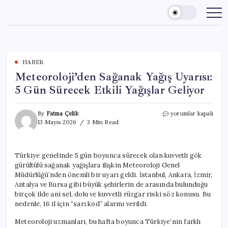
Skip
to
content
HABER
Meteoroloji’den Sağanak Yağış Uyarısı:
5 Gün Sürecek Etkili Yağışlar Geliyor
Meteoroloji’den
By
Fatma Çelik
yorumlar kapalı
Sağanak
13 Mayıs 2026
3 Min Read
Yağış
Uyarısı:
5
Türkiye genelinde 5 gün boyunca sürecek olan kuvvetli gök
Gün
gürültülü sağanak yağışlara ilişkin Meteoroloji Genel
Sürecek
Etkili
Müdürlüğü’nden önemli bir uyarı geldi. İstanbul, Ankara, İzmir,
Yağışlar
Antalya ve Bursa gibi büyük şehirlerin de arasında bulunduğu
Geliyor
birçok ilde ani sel, dolu ve kuvvetli rüzgar riski söz konusu. Bu
için
nedenle, 16 il için “sarı kod” alarmı verildi.
Meteoroloji uzmanları, bu hafta boyunca Türkiye’nin farklı