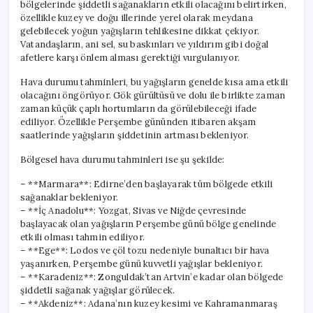
bölgelerinde şiddetli sağanakların etkili olacağını belirtirken,
özellikle kuzey ve doğu illerinde yerel olarak meydana
gelebilecek yoğun yağışların tehlikesine dikkat çekiyor.
Vatandaşların, ani sel, su baskınları ve yıldırım gibi doğal
afetlere karşı önlem alması gerektiği vurgulanıyor.
Hava durumu tahminleri, bu yağışların genelde kısa ama etkili
olacağını öngörüyor. Gök gürültüsü ve dolu ile birlikte zaman
zaman küçük çaplı hortumların da görülebileceği ifade
ediliyor. Özellikle Perşembe gününden itibaren akşam
saatlerinde yağışların şiddetinin artması bekleniyor.
Bölgesel hava durumu tahminleri ise şu şekilde:
– **Marmara**: Edirne’den başlayarak tüm bölgede etkili
sağanaklar bekleniyor.
– **İç Anadolu**: Yozgat, Sivas ve Niğde çevresinde
başlayacak olan yağışların Perşembe günü bölge genelinde
etkili olması tahmin ediliyor.
– **Ege**: Lodos ve çöl tozu nedeniyle bunaltıcı bir hava
yaşanırken, Perşembe günü kuvvetli yağışlar bekleniyor.
– **Karadeniz**: Zonguldak’tan Artvin’e kadar olan bölgede
şiddetli sağanak yağışlar görülecek.
– **Akdeniz**: Adana’nın kuzey kesimi ve Kahramanmaraş