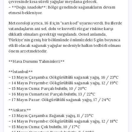
çevresinde kısa süreli yağışlar meydana gelecek.
– **Doğu Anadolu**: Bölge genelinde sağanakların devam
etmesi bekleniyor.
Meteoroloji ayrıca, 16 il için “sarı kod” uyarısı verdi. Bu illerde
vatandaşların ani sel, dolu ve kuvvetli rüzgar riskine karşı
dikkatli olmaları gerektiği vurgulandı. Genel anlamda,
Türkiye’nin geniş bir bölümünde önümüzdeki 5 gün boyunca
etkili olacak sağanak yağışlar nedeniyle halkın tedbirli olması
önem arzetmektedir.
**Hava Durumu Tahminleri:**
**İstanbul:**
– 13 Mayıs Çarşamba: Gökgürültülü sağanak yağış, 16 / 23°C
– 14 Mayıs Perşembe: Gökgürültülü sağanak yağış, 12 / 19°C
– 15 Mayıs Cuma: Parçalı bulutlu, 10 / 20°C
– 16 Mayıs Cumartesi: Parçalı bulutlu, 13 / 22°C
– 17 Mayıs Pazar: Gökgürültülü sağanak yağış, 17 / 24°C
**Ankara:**
– 13 Mayıs Çarşamba: Sağanak yağış, 11 / 23°C
– 14 Mayıs Perşembe: Gökgürültülü sağanak yağış, 12 / 18°C
– 15 Mayıs Cuma: Çok bulutlu, 10 / 17°C