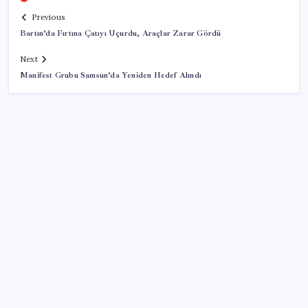
Previous
Bartın’da Fırtına Çatıyı Uçurdu, Araçlar Zarar Gördü
Next
Manifest Grubu Samsun’da Yeniden Hedef Alındı
SON YAZILAR
Artık çalışan primi tazminata yansıyacak
Sürekli maddi sorun yaşayan insanların beyni daha
çabuk yaşlanabiliyor: ‘Beyin de yoruluyor’