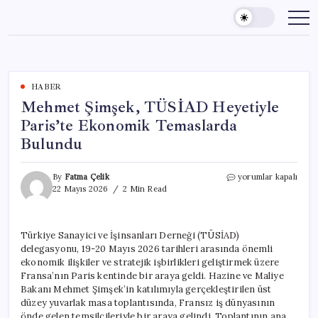
Skip
to
content
HABER
Mehmet Şimşek, TÜSİAD Heyetiyle
Paris’te Ekonomik Temaslarda
Bulundu
Mehmet
By
Fatma Çelik
yorumlar kapalı
Şimşek,
22 Mayıs 2026
2 Min Read
TÜSİAD
Heyetiyle
Paris’te
Türkiye Sanayici ve İşinsanları Derneği (TÜSİAD)
Ekonomik
delegasyonu, 19-20 Mayıs 2026 tarihleri arasında önemli
Temaslarda
Bulundu
ekonomik ilişkiler ve stratejik işbirlikleri geliştirmek üzere
için
Fransa’nın Paris kentinde bir araya geldi. Hazine ve Maliye
Bakanı Mehmet Şimşek’in katılımıyla gerçekleştirilen üst
düzey yuvarlak masa toplantısında, Fransız iş dünyasının
önde gelen temsilcileriyle bir araya gelindi. Toplantının ana