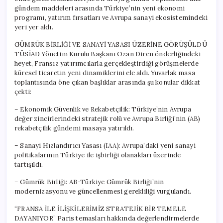
gündem maddeleri arasında Türkiye’nin yeni ekonomi
programı, yatırım fırsatları ve Avrupa sanayi ekosistemindeki
yeri yer aldı.
GÜMRÜK BİRLİĞİ VE SANAYİ YASASI ÜZERİNE GÖRÜŞÜLDÜ
TÜSİAD Yönetim Kurulu Başkanı Ozan Diren önderliğindeki
heyet, Fransız yatırımcılarla gerçekleştirdiği görüşmelerde
küresel ticaretin yeni dinamiklerini ele aldı. Yuvarlak masa
toplantısında öne çıkan başlıklar arasında şu konular dikkat
çekti:
– Ekonomik Güvenlik ve Rekabetçilik: Türkiye’nin Avrupa
değer zincirlerindeki stratejik rolü ve Avrupa Birliği’nin (AB)
rekabetçilik gündemi masaya yatırıldı.
– Sanayi Hızlandırıcı Yasası (IAA): Avrupa’daki yeni sanayi
politikalarının Türkiye ile işbirliği olanakları üzerinde
tartışıldı.
– Gümrük Birliği: AB-Türkiye Gümrük Birliği’nin
modernizasyonu ve güncellenmesi gerekliliği vurgulandı.
“FRANSA İLE İLİŞKİLERİMİZ STRATEJİK BİR TEMELE
DAYANIYOR” Paris temasları hakkında değerlendirmelerde