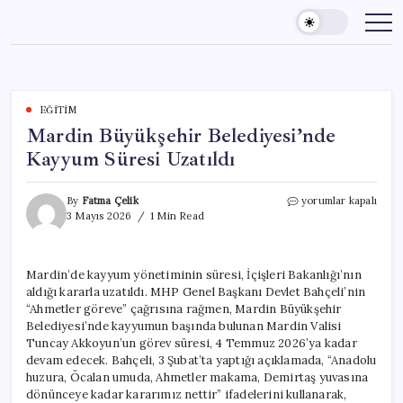
Skip
to
content
EĞITIM
Mardin Büyükşehir Belediyesi’nde
Kayyum Süresi Uzatıldı
Mardin
By
Fatma Çelik
yorumlar kapalı
Büyükşehir
3 Mayıs 2026
1 Min Read
Belediyesi’nde
Kayyum
Süresi
Mardin’de kayyum yönetiminin süresi, İçişleri Bakanlığı’nın
Uzatıldı
aldığı kararla uzatıldı. MHP Genel Başkanı Devlet Bahçeli’nin
için
“Ahmetler göreve” çağrısına rağmen, Mardin Büyükşehir
Belediyesi’nde kayyumun başında bulunan Mardin Valisi
Tuncay Akkoyun’un görev süresi, 4 Temmuz 2026’ya kadar
devam edecek. Bahçeli, 3 Şubat’ta yaptığı açıklamada, “Anadolu
huzura, Öcalan umuda, Ahmetler makama, Demirtaş yuvasına
dönünceye kadar kararımız nettir” ifadelerini kullanarak,