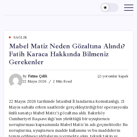
Skip
to
content
SAĞLIK
Mabel Matiz Neden Gözaltına Alındı?
Fatih Karaca Hakkında Bilmeniz
Gerekenler
Mabel
By
Fatma Çelik
yorumlar kapalı
Matiz
22 Mayıs 2026
2 Min Read
Neden
Gözaltına
Alındı?
22 Mayıs 2026 tarihinde İstanbul İl Jandarma Komutanlığı, 21
Fatih
Mayıs sabahı erken saatlerde gerçekleştirdiği bir operasyonla
Karaca
Hakkında
ünlü sanatçı Mabel Matiz’i gözaltına aldı. Bakırköy
Bilmeniz
Cumhuriyet Başsavcılığı’nın yürüttüğü bir uyuşturucu
Gerekenler
soruşturması kapsamında Mabel Matiz’in adı geçmektedir. Bu
için
soruşturma, uyuşturucu madde kullanımı ve bu maddelerin
temin edilmesi iddialarını içermekte olup, teknik takip ve