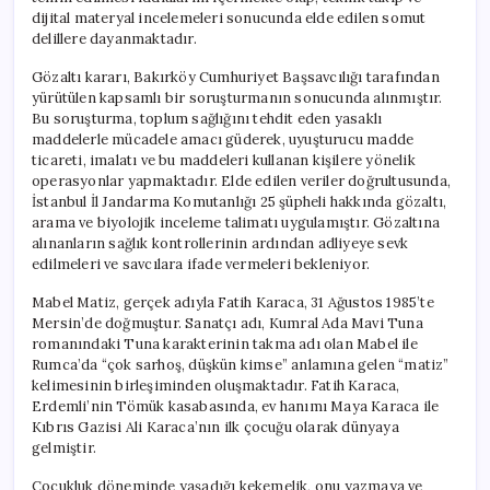
dijital materyal incelemeleri sonucunda elde edilen somut
delillere dayanmaktadır.
Gözaltı kararı, Bakırköy Cumhuriyet Başsavcılığı tarafından
yürütülen kapsamlı bir soruşturmanın sonucunda alınmıştır.
Bu soruşturma, toplum sağlığını tehdit eden yasaklı
maddelerle mücadele amacı güderek, uyuşturucu madde
ticareti, imalatı ve bu maddeleri kullanan kişilere yönelik
operasyonlar yapmaktadır. Elde edilen veriler doğrultusunda,
İstanbul İl Jandarma Komutanlığı 25 şüpheli hakkında gözaltı,
arama ve biyolojik inceleme talimatı uygulamıştır. Gözaltına
alınanların sağlık kontrollerinin ardından adliyeye sevk
edilmeleri ve savcılara ifade vermeleri bekleniyor.
Mabel Matiz, gerçek adıyla Fatih Karaca, 31 Ağustos 1985’te
Mersin’de doğmuştur. Sanatçı adı, Kumral Ada Mavi Tuna
romanındaki Tuna karakterinin takma adı olan Mabel ile
Rumca’da “çok sarhoş, düşkün kimse” anlamına gelen “matiz”
kelimesinin birleşiminden oluşmaktadır. Fatih Karaca,
Erdemli’nin Tömük kasabasında, ev hanımı Maya Karaca ile
Kıbrıs Gazisi Ali Karaca’nın ilk çocuğu olarak dünyaya
gelmiştir.
Çocukluk döneminde yaşadığı kekemelik, onu yazmaya ve