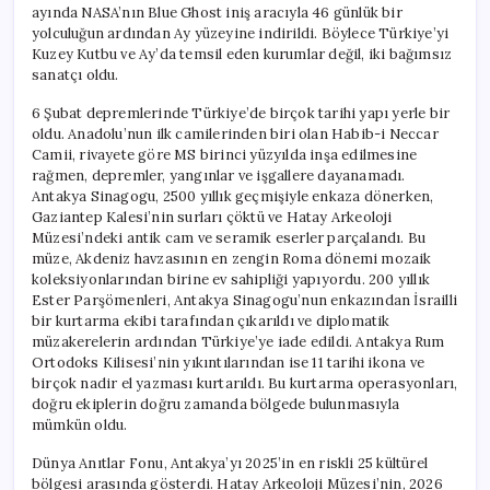
ayında NASA’nın Blue Ghost iniş aracıyla 46 günlük bir
yolculuğun ardından Ay yüzeyine indirildi. Böylece Türkiye’yi
Kuzey Kutbu ve Ay’da temsil eden kurumlar değil, iki bağımsız
sanatçı oldu.
6 Şubat depremlerinde Türkiye’de birçok tarihi yapı yerle bir
oldu. Anadolu’nun ilk camilerinden biri olan Habib-i Neccar
Camii, rivayete göre MS birinci yüzyılda inşa edilmesine
rağmen, depremler, yangınlar ve işgallere dayanamadı.
Antakya Sinagogu, 2500 yıllık geçmişiyle enkaza dönerken,
Gaziantep Kalesi’nin surları çöktü ve Hatay Arkeoloji
Müzesi’ndeki antik cam ve seramik eserler parçalandı. Bu
müze, Akdeniz havzasının en zengin Roma dönemi mozaik
koleksiyonlarından birine ev sahipliği yapıyordu. 200 yıllık
Ester Parşömenleri, Antakya Sinagogu’nun enkazından İsrailli
bir kurtarma ekibi tarafından çıkarıldı ve diplomatik
müzakerelerin ardından Türkiye’ye iade edildi. Antakya Rum
Ortodoks Kilisesi’nin yıkıntılarından ise 11 tarihi ikona ve
birçok nadir el yazması kurtarıldı. Bu kurtarma operasyonları,
doğru ekiplerin doğru zamanda bölgede bulunmasıyla
mümkün oldu.
Dünya Anıtlar Fonu, Antakya’yı 2025’in en riskli 25 kültürel
bölgesi arasında gösterdi. Hatay Arkeoloji Müzesi’nin, 2026