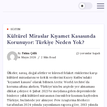
Skip
to
content
EĞITIM
Kültürel Miraslar Kıyamet Kasasında
Korunuyor: Türkiye Neden Yok?
Kültürel
By
Fatma Çelik
yorumlar kapalı
Miraslar
14 Mayıs 2026
2 Min Read
Kıyamet
Kasasında
Korunuyor:
Ülkeler, savaş, doğal afetler ve küresel felaket risklerine karşı
Türkiye
kültürel miraslarını ve kritik verilerini Kuzey Kutbu’ndaki
Neden
Yok?
“kıyamet kasası” olarak bilinen Arctic World Archive’da
için
koruma altına alırken, Türkiye’nin bu arşivde yer almaması
dikkat çekiyor. 6 Şubat 2023’te meydana gelen depremlerde
binlerce yıllık kültürel mirasının önemli bir kısmını kaybeden
Türkiye, bu listede yer almıyor. Pew Araştırma Merkezi
tarafından 2024 yılında yayımlanan rapora göre, 2013 yılında