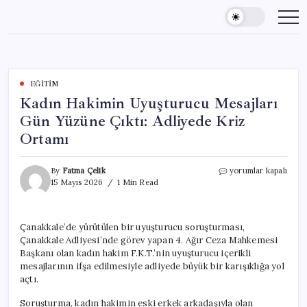
Skip
to
content
EĞITIM
Kadın Hakimin Uyuşturucu Mesajları
Gün Yüzüne Çıktı: Adliyede Kriz
Ortamı
Kadın
By
Fatma Çelik
yorumlar kapalı
Hakimin
15 Mayıs 2026
1 Min Read
Uyuşturucu
Mesajları
Gün
Çanakkale’de yürütülen bir uyuşturucu soruşturması,
Yüzüne
Çanakkale Adliyesi’nde görev yapan 4. Ağır Ceza Mahkemesi
Çıktı:
Adliyede
Başkanı olan kadın hakim F.K.T.’nin uyuşturucu içerikli
Kriz
mesajlarının ifşa edilmesiyle adliyede büyük bir karışıklığa yol
Ortamı
açtı.
için
Soruşturma, kadın hakimin eski erkek arkadaşıyla olan