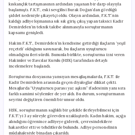
kıskançlık tartışmasının ardından yaşanan bir darp olayıyla
başlamıştı. F.K.T., eski sevgilisi Burak Doğan’dan gördüğü
şiddet nedeniyle şikayetçi oldu. Olayın ardından, F.K.T.’nin
kaldığı adliye lojmanına sık sık giriş çıkış yapan taksici Kadir
Demirdelen’in teknik takibe alınmasıyla soruşturmanın
kapsamı genişledi.
Hakim F.K.T., Demirdelen’in kendisine getirdiği ilaçların ‘yeşil
reçeteli’ olduğunu savunarak, bu ilaçların uyuşturucu
olmadığını ileri sürdü. Bununla birlikte, soruşturma izni veren
Hakimler ve Savcılar Kurulu (HSK) tarafından detaylı
incelemelere başlandı.
Soruşturma dosyasına yansıyan mesajlaşmalarda, F.K.T. ile
Kadir Demirdelen arasında geçen diyaloglar dikkat çekti.
Mesajlarda “Uyuşturucu parası yaz aşkım” ifadesinin yanı sıra
farklı samimi söylemler de yer aldı. Bu durum, soruşturmanın
seyrini değiştiren önemli bir unsur oldu.
HSK, soruşturmanın sağlıklı bir şekilde ilerleyebilmesi için
F.K.T.’yi 3 ay süreyle görevden uzaklaştırdı. Kadın hakim, açığa
alındığını öğrenince adliyeye giderek, çevresindekilere
hakaretler etti ve tehditlerde bulundu. Adliye personelinin
müdahalesiyle binadan çıkarıldı.