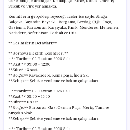
Güzelbahçe, Karabağlar, Kemalpaşa, Kiraz, Konak, Ödemiş,
Selçuk ve Tire yer almakta.
Kesintilerin gerçekleşmeyeceği ilçeler ise şöyle: Aliağa,
Balçova, Bayındır, Bayraklı, Bergama, Beydağ, Çiğli, Foça,
Gaziemir, Karaburun, Karşıyaka, Kınık, Menderes, Menemen,
Narlıdere, Seferihisar, Torbalı ve Urla.
**Kesintilerin Detayları:**
**Bornova Elektrik Kesintileri:**
– **Tarih:** 02 Haziran 2026 Salı
**Saat:** 09:00 – 12:00
**Süre:** 3 saat
**Bölge:** Kavaklıdere, Kemalpaşa, İncir Sk.
**Sebep:** Şebeke yenileme ve bakım çalışmaları.
– **Tarih:** 02 Haziran 2026 Salı
**Saat:** 09:30 – 15:30
**Süre:** 6 saat
**Bölge:** Barbaros, Gazi Osman Paşa, Meriç, Tuna ve
birçok sokak.
**Sebep:** Şebeke yenileme ve bakım çalışmaları.
– **Tarih:** 02 Haziran 2026 Salı