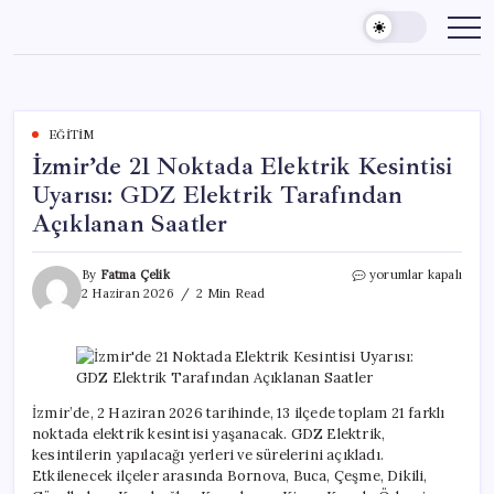
Skip
to
content
EĞITIM
İzmir’de 21 Noktada Elektrik Kesintisi
Uyarısı: GDZ Elektrik Tarafından
Açıklanan Saatler
İzmir’de
By
Fatma Çelik
yorumlar kapalı
21
2 Haziran 2026
2 Min Read
Noktada
Elektrik
Kesintisi
Uyarısı:
GDZ
Elektrik
İzmir’de, 2 Haziran 2026 tarihinde, 13 ilçede toplam 21 farklı
Tarafından
noktada elektrik kesintisi yaşanacak. GDZ Elektrik,
Açıklanan
kesintilerin yapılacağı yerleri ve sürelerini açıkladı.
Saatler
Etkilenecek ilçeler arasında Bornova, Buca, Çeşme, Dikili,
için