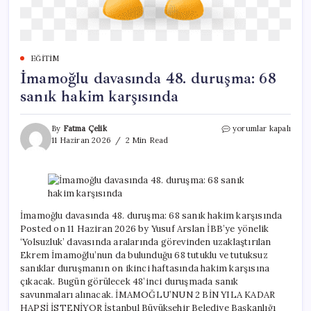
EĞITIM
İmamoğlu davasında 48. duruşma: 68
sanık hakim karşısında
İmamoğlu
By
Fatma Çelik
yorumlar kapalı
davasında
11 Haziran 2026
2 Min Read
48.
duruşma:
68
sanık
hakim
karşısında
İmamoğlu davasında 48. duruşma: 68 sanık hakim karşısında
için
Posted on 11 Haziran 2026 by Yusuf Arslan İBB’ye yönelik
‘Yolsuzluk’ davasında aralarında görevinden uzaklaştırılan
Ekrem İmamoğlu’nun da bulunduğu 68 tutuklu ve tutuksuz
sanıklar duruşmanın on ikinci haftasında hakim karşısına
çıkacak. Bugün görülecek 48’inci duruşmada sanık
savunmaları alınacak. İMAMOĞLU’NUN 2 BİN YILA KADAR
HAPSİ İSTENİYOR İstanbul Büyükşehir Belediye Başkanlığı