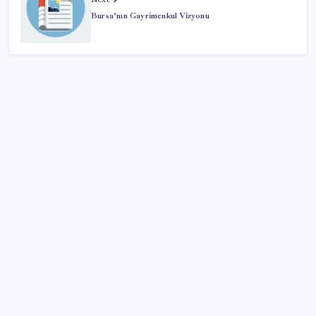
Bursa’nın Gayrimenkul Vizyonu
SON YAZILAR
Artık çalışan primi tazminata yansıyacak
Sürekli maddi sorun yaşayan insanların beyni daha
çabuk yaşlanabiliyor: ‘Beyin de yoruluyor’
İş Bankası’nda üst yönetim değişikliği
BDDK’den yatırım araçlarına yeni çerçeve: Bireysel