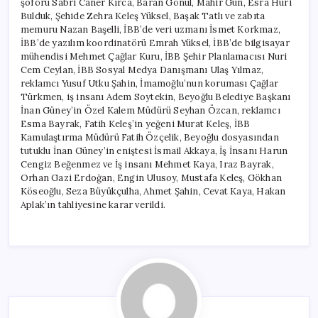
şoförü Sabri Caner Kırca, Baran Gönül, Mahir Gün, Esra Huri
Bulduk, Şehide Zehra Keleş Yüksel, Başak Tatlı ve zabıta
memuru Nazan Başelli, İBB’de veri uzmanı İsmet Korkmaz,
İBB’de yazılım koordinatörü Emrah Yüksel, İBB’de bilgisayar
mühendisi Mehmet Çağlar Kuru, İBB Şehir Planlamacısı Nuri
Cem Ceylan, İBB Sosyal Medya Danışmanı Ulaş Yılmaz,
reklamcı Yusuf Utku Şahin, İmamoğlu’nun koruması Çağlar
Türkmen, iş insanı Adem Soytekin, Beyoğlu Belediye Başkanı
İnan Güney’in Özel Kalem Müdürü Seyhan Özcan, reklamcı
Esma Bayrak, Fatih Keleş’in yeğeni Murat Keleş, İBB
Kamulaştırma Müdürü Fatih Özçelik, Beyoğlu dosyasından
tutuklu İnan Güney’in eniştesi İsmail Akkaya, İş İnsanı Harun
Cengiz Beğenmez ve İş insanı Mehmet Kaya, Iraz Bayrak,
Orhan Gazi Erdoğan, Engin Ulusoy, Mustafa Keleş, Gökhan
Köseoğlu, Seza Büyükçulha, Ahmet Şahin, Cevat Kaya, Hakan
Aplak’ın tahliyesine karar verildi.