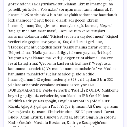
görevinden uzaklaştırılarak tutuklanan Ekrem İmamoğlu’na
yönelik yürütülen ‘Yolsuzluk’ soruşturması tamamlanarak 11
Kasım 2025 tarihinde 3 bin 809 sayfalık iddianame hazırlandı.
İddianamede ‘Örgüt lideri’ olarak adı geçen Ekrem
İmamoğlu’nun; ‘Suç işlemek amacıyla örgüt kurma’, ‘Rüşvet’,
‘Suç gelirlerinin aklanması’, ‘Kamu kurum ve kuruluşları
zararına dolandırıcılık’, ‘Kişisel verilerin kaydedilmesi’, ‘Kişisel
verileri ele geçirme ve yayma’, ‘Suç delillerini gizleme’,
‘Haberleşmenin engellenmesi’, ‘Kamu malına zarar verme’,
‘Rüşvet alma’, ‘Halkı yanıltıcı bilgiyi alenen yayma’, ‘İrtikap’,
‘Suçtan kaynaklanan mal varlığı değerlerini aklama’, ‘İhaleye
fesat karıştırma’, ‘Çevrenin kasten kirletilmesi’, ‘Vergi usul
kanununa muhalefet’, ‘Orman kanununa muhalefet’ ve ‘Maden
kanununa muhalefet’ suçlarını işlediği iddia edildi.
İmamoğlu’nun 142 eylem nedeniyle 828 yıl 2 aydan 2 bin 352
yıla kadar hapisle cezalandırılması isteniyor. İLK
DURUŞMADAN BU YANA 42 SANIK TAHLİYE OLDU Mahkeme
heyeti geçtiğimiz celselerde, sanıklardan İBB Özel Kalem
Müdürü Kadriye Kasapoğlu, Özgür Karabat’ın şoförü Sırrı
Küçük, Ağaç A.Ş çalışanı Fatih Yağcı, iş insanı Ali Üner, iş insanı
Evren Şirolu, iş insanı Ebubekir Akın, İSPER personeli Davut
Bildik, Altan Ertürk, Hüseyin Yurttaş, Murat Ongun’un şoförü
Kadir Öztürk, Mustafa Bostancı, Kadriye Kasapoğlu’nun