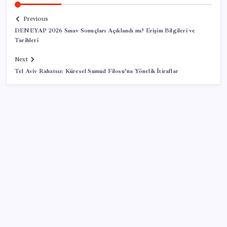
Previous
DENEYAP 2026 Sınav Sonuçları Açıklandı mı? Erişim Bilgileri ve
Tarihleri
Next
Tel Aviv Rahatsız: Küresel Sumud Filosu’na Yönelik İtiraflar
SON YAZILAR
HPV’ye karşı geliştirilen sakız virüsü yüzde 93 azalttı
Akaryakıtta kötü sürpriz: İndirimin büyük kısmı buhar