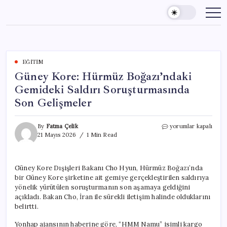
Skip
to
content
EĞITIM
Güney Kore: Hürmüz Boğazı’ndaki
Gemideki Saldırı Soruşturmasında
Son Gelişmeler
Güney
By
Fatma Çelik
yorumlar kapalı
Kore:
21 Mayıs 2026
1 Min Read
Hürmüz
Boğazı’ndaki
Gemideki
Güney Kore Dışişleri Bakanı Cho Hyun, Hürmüz Boğazı’nda
Saldırı
bir Güney Kore şirketine ait gemiye gerçekleştirilen saldırıya
Soruşturmasında
Son
yönelik yürütülen soruşturmanın son aşamaya geldiğini
Gelişmeler
açıkladı. Bakan Cho, İran ile sürekli iletişim halinde olduklarını
için
belirtti.
Yonhap ajansının haberine göre, “HMM Namu” isimli kargo