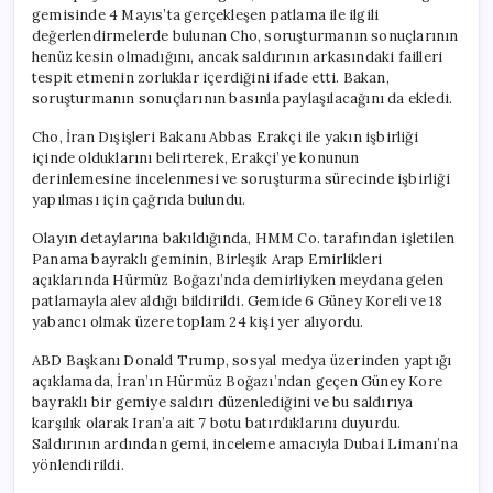
gemisinde 4 Mayıs’ta gerçekleşen patlama ile ilgili
değerlendirmelerde bulunan Cho, soruşturmanın sonuçlarının
henüz kesin olmadığını, ancak saldırının arkasındaki failleri
tespit etmenin zorluklar içerdiğini ifade etti. Bakan,
soruşturmanın sonuçlarının basınla paylaşılacağını da ekledi.
Cho, İran Dışişleri Bakanı Abbas Erakçi ile yakın işbirliği
içinde olduklarını belirterek, Erakçi’ye konunun
derinlemesine incelenmesi ve soruşturma sürecinde işbirliği
yapılması için çağrıda bulundu.
Olayın detaylarına bakıldığında, HMM Co. tarafından işletilen
Panama bayraklı geminin, Birleşik Arap Emirlikleri
açıklarında Hürmüz Boğazı’nda demirliyken meydana gelen
patlamayla alev aldığı bildirildi. Gemide 6 Güney Koreli ve 18
yabancı olmak üzere toplam 24 kişi yer alıyordu.
ABD Başkanı Donald Trump, sosyal medya üzerinden yaptığı
açıklamada, İran’ın Hürmüz Boğazı’ndan geçen Güney Kore
bayraklı bir gemiye saldırı düzenlediğini ve bu saldırıya
karşılık olarak Iran’a ait 7 botu batırdıklarını duyurdu.
Saldırının ardından gemi, inceleme amacıyla Dubai Limanı’na
yönlendirildi.