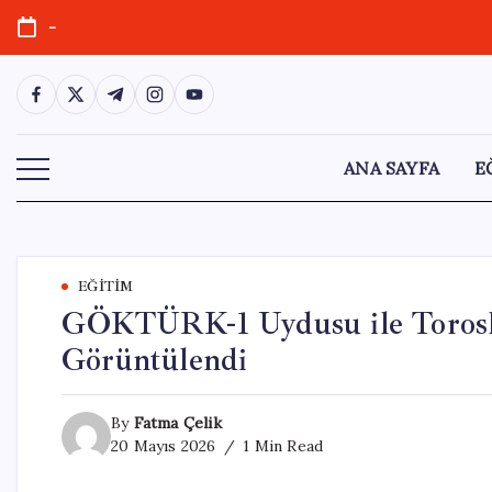
Skip
-
to
content
https://www.facebook.com/
https://twitter.com/
https://t.me/
https://www.instagram.com/
https://youtube.com/
ANA SAYFA
E
EĞITIM
GÖKTÜRK-1 Uydusu ile Torosla
Görüntülendi
By
Fatma Çelik
20 Mayıs 2026
1 Min Read