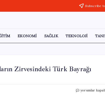
Subscribe t
ĞİTİM
EKONOMİ
SAĞLIK
TEKNOLOJİ
TANI
rın Zirvesindeki Türk Bayrağı
GÖKTÜRK-
yorumlar kapal
1
Uydusu
ile