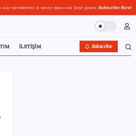
o our newsletter & never miss our best posts.
Subscribe Now!
TIM
İLETİŞİM
Subscribe
SON YAZILAR
ı
Artık çalışan primi tazminata yansıyacak