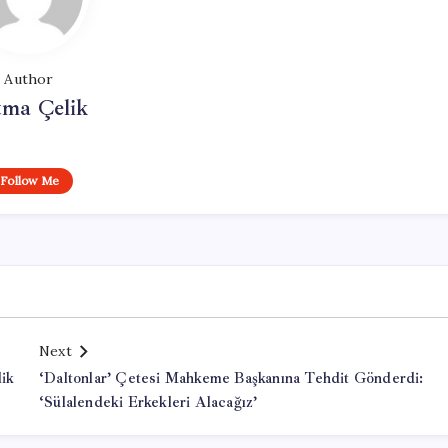
Author
tma Çelik
Follow Me
Next
ik
‘Daltonlar’ Çetesi Mahkeme Başkanına Tehdit Gönderdi:
‘Sülalendeki Erkekleri Alacağız’