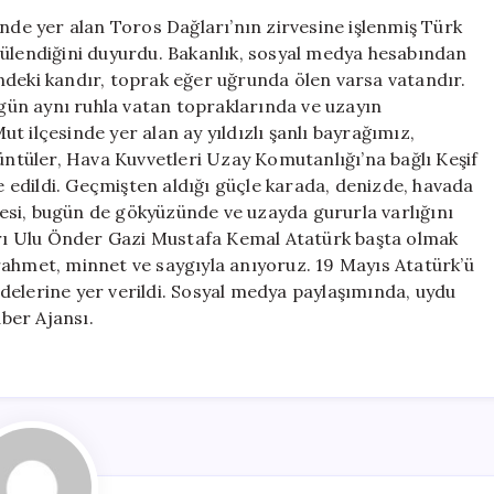
Torosların
inde yer alan Toros Dağları’nın zirvesine işlenmiş Türk
Zirvesindeki
endiğini duyurdu. Bakanlık, sosyal medya hesabından
Türk
ndeki kandır, toprak eğer uğrunda ölen varsa vatandır.
Bayrağı
bugün aynı ruhla vatan topraklarında ve uzayın
Görüntülendi
 ilçesinde yer alan ay yıldızlı şanlı bayrağımız,
için
tüler, Hava Kuvvetleri Uzay Komutanlığı’na bağlı Keşif
edildi. Geçmişten aldığı güçle karada, denizde, havada
adesi, bugün de gökyüzünde ve uzayda gururla varlığını
ı Ulu Önder Gazi Mustafa Kemal Atatürk başta olmak
rahmet, minnet ve saygıyla anıyoruz. 19 Mayıs Atatürk’ü
delerine yer verildi. Sosyal medya paylaşımında, uydu
ber Ajansı.