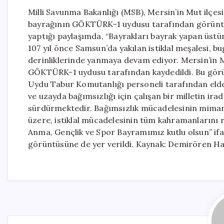
Milli Savunma Bakanlığı (MSB), Mersin’in Mut ilçes
bayrağının GÖKTÜRK-1 uydusu tarafından görüntül
yaptığı paylaşımda, “Bayrakları bayrak yapan üstü
107 yıl önce Samsun’da yakılan istiklal meşalesi, 
derinliklerinde yanmaya devam ediyor. Mersin’in Mut
GÖKTÜRK-1 uydusu tarafından kaydedildi. Bu görün
Uydu Tabur Komutanlığı personeli tarafından elde 
ve uzayda bağımsızlığı için çalışan bir milletin ir
sürdürmektedir. Bağımsızlık mücadelesinin mimar
üzere, istiklal mücadelesinin tüm kahramanlarını 
Anma, Gençlik ve Spor Bayramımız kutlu olsun” ifa
görüntüsüne de yer verildi. Kaynak: Demirören Ha