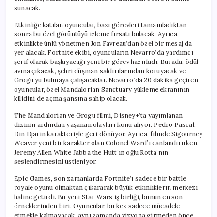
sunacak.
Etkinliğe katılan oyuncular, bazı görevleri tamamladıktan
sonra bu özel görüntüyü izleme fırsatı bulacak. Ayrıca,
etkinlikte ünlü yönetmen Jon Favreau’dan özel bir mesaj da
yer alacak. Fortnite ekibi, oyuncuların Nevarro’da yardımcı
şerif olarak başlayacağı yeni bir görev hazırladı. Burada, ödül
avına çıkacak, şehri düşman saldırılarından koruyacak ve
Grogu’yu bulmaya çalışacaklar. Nevarro’da 20 dakika geçiren
oyuncular, özel Mandalorian Sanctuary yükleme ekranının
kilidini de açma şansına sahip olacak.
The Mandalorian ve Grogu filmi, Disney+’ta yayımlanan
dizinin ardından yaşanan olayları konu alıyor. Pedro Pascal,
Din Djarin karakteriyle geri dönüyor. Ayrıca, filmde Sigourney
Weaver yeni bir karakter olan Colonel Ward’ı canlandırırken,
Jeremy Allen White Jabba the Hutt’ın oğlu Rotta’nın
seslendirmesini üstleniyor.
Epic Games, son zamanlarda Fortnite’ı sadece bir battle
royale oyunu olmaktan çıkararak büyük etkinliklerin merkezi
haline getirdi. Bu yeni Star Wars iş birliği, bunun en son
örneklerinden biri. Oyuncular, bu kez sadece mücadele
etmekle kalmayacak, aynı zamanda vizyona girmeden önce