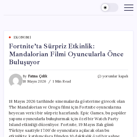
Skip
to
content
EKONOMI
Fortnite’ta Sürpriz Etkinlik:
Mandalorian Filmi Oyuncularla Önce
Buluşuyor
Fortnite’ta
By
Fatma Çelik
yorumlar kapalı
Sürpriz
18 Mayıs 2026
1 Min Read
Etkinlik:
Mandalorian
Filmi
18 Mayıs 2026 tarihinde sinemalarda gösterime girecek olan
Oyuncularla
The Mandalorian ve Grogu filmi için Fortnite oyuncularına
Önce
Buluşuyor
heyecan verici bir sürpriz hazırlandı. Epic Games, bu popüler
için
yapımı oyuncularla buluşturmak için özel bir Watch Party
Island etkinliği düzenliyor. Fortnite, 19 Mayıs Salı günü
Türkiye saatiyle 17.00’de oyunculara açılacak olan bu
etkinlikte, katılımcılara filmden 10 dakikalık özel bir sahne