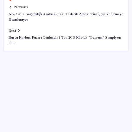
Previous
AB, Çin’e Bağımlılığı Azaltmak İçin Tedarik Zincirlerini Çeşitlendirmeye
Hazırlanıyor
Next
Bursa Kurban Pazarı Canlandı: 1 Ton 200 Kiloluk “Bayram” Şampiyon
Oldu
SON YAZILAR
HPV’ye karşı geliştirilen sakız virüsü yüzde 93 azalttı
Akaryakıtta kötü sürpriz: İndirimin büyük kısmı buhar