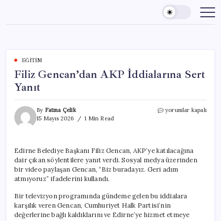
Skip
to
content
EĞITIM
Filiz Gencan’dan AKP İddialarına Sert
Yanıt
Filiz
By
Fatma Çelik
yorumlar kapalı
Gencan’dan
15 Mayıs 2026
1 Min Read
AKP
İddialarına
Sert
Edirne Belediye Başkanı Filiz Gencan, AKP’ye katılacağına
Yanıt
dair çıkan söylentilere yanıt verdi. Sosyal medya üzerinden
için
bir video paylaşan Gencan, “Biz buradayız. Geri adım
atmıyoruz” ifadelerini kullandı.
Bir televizyon programında gündeme gelen bu iddialara
karşılık veren Gencan, Cumhuriyet Halk Partisi’nin
değerlerine bağlı kaldıklarını ve Edirne’ye hizmet etmeye