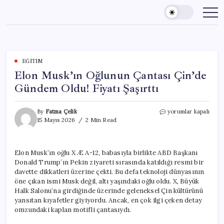
Skip
to
content
EĞITIM
Elon Musk’ın Oğlunun Çantası Çin’de
Gündem Oldu! Fiyatı Şaşırttı
Elon
By
Fatma Çelik
yorumlar kapalı
Musk’ın
15 Mayıs 2026
2 Min Read
Oğlunun
Çantası
Çin’de
Elon Musk’ın oğlu X Æ A-12, babasıyla birlikte ABD Başkanı
Gündem
Donald Trump’ın Pekin ziyareti sırasında katıldığı resmi bir
Oldu!
Fiyatı
davette dikkatleri üzerine çekti. Bu defa teknoloji dünyasının
Şaşırttı
öne çıkan ismi Musk değil, altı yaşındaki oğlu oldu. X, Büyük
için
Halk Salonu’na girdiğinde üzerinde geleneksel Çin kültürünü
yansıtan kıyafetler giyiyordu. Ancak, en çok ilgi çeken detay
omzundaki kaplan motifli çantasıydı.