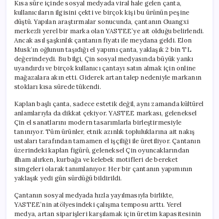
Kısa süre içinde sosyal medyada viral hale gelen çanta,
kullanıcıların ilgisini çekti ve birçok kişi bu ürünün peşine
düştü. Yapılan araştırmalar sonucunda, çantanın Guangxi
merkezli yerel bir marka olan YASTEE’ye ait olduğu belirlendi.
Ancak asıl şaşkınlık çantanın fiyatı ile meydana geldi. Elon
Musk’ın oğlunun taşıdığı el yapımı çanta, yaklaşık 2 bin TL
değerindeydi. Bu bilgi, Çin sosyal medyasında büyük yankı
uyandırdı ve birçok kullanıcı çantayı satın almak için online
mağazalara akın etti. Giderek artan talep nedeniyle markanın
stokları kısa sürede tükendi.
Kaplan başlı çanta, sadece estetik değil, aynı zamanda kültürel
anlamlarıyla da dikkat çekiyor. YASTEE markası, geleneksel
Çin el sanatlarını modern tasarımlarla birleştirmesiyle
tanınıyor. Tüm ürünler, etnik azınlık topluluklarına ait nakış
ustaları tarafından tamamen el işçiliği ile üretiliyor. Çantanın
üzerindeki kaplan figürü, geleneksel Çin oyuncaklarından
ilham alırken, kurbağa ve kelebek motifleri de bereket
simgeleri olarak tanımlanıyor. Her bir çantanın yapımının
yaklaşık yedi gün sürdüğü bildirildi.
Çantanın sosyal medyada hızla yayılmasıyla birlikte,
YASTEE’nin atölyesindeki çalışma temposu arttı. Yerel
medya, artan siparişleri karşılamak için üretim kapasitesinin