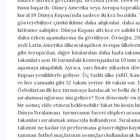
bunu başardı. Güney Amerika veya Avrupa toprakla
kural 19 Dünya Kupası’nda sadece iki kez bozuldu.
gösterebiliyor çünkü iklime daha alışkınlar, daha 
kitlesine sahipler. Dünya Kupası altı kez ev sahibi
daha erken aşamalarına da görülüyor. Örneğin, 20
yedi Latin Amerika ülkesi ulaşırken Avrupa ülkeler
gibi Avrupa’dan, diğer kıtalardan daha fazla takım
takımları son 16 turundaki kontenjanların 10’unu
aşamaya ulaşabildi. Ayrıca, yarı finale yükselen d
Kupası yeniliklerle geliyor. Üç farklı ülke (ABD, 
ve her zamanki gibi 32 takım yerine 48 takım var.
Özbekistan ilk kez turnuvaya katılacak ve belki de 
sıralaması uğursuz mu geliyor? Son dönemde en i
bir sonuç elde etmesi beklenebilir fakat bu kesin b
Dünya Sıralaması, turnuvanın favori ekipleri aras
takımları sıralamak amacıyla kullanılıyor. Sıralamal
takımın ne kadar iyi performans gösterdiğini kayıt 
tanınan futbol maçlarının sonuçları kullanılarak 