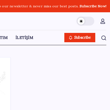
o our newsletter & never miss our best posts.
Subscribe Now!
TIM
İLETİŞİM
Subscribe
SON YAZILAR
HPV’ye karşı geliştirilen sakız virüsü yüzde
93 azalttı