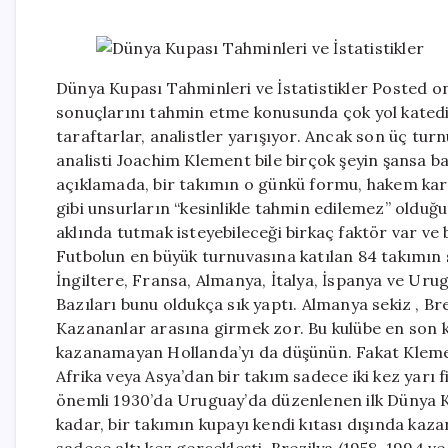
Dünya Kupası Tahminleri ve İstatistikler Posted 
sonuçlarını tahmin etme konusunda çok yol katedildi
taraftarlar, analistler yarışıyor. Ancak son üç t
analisti Joachim Klement bile birçok şeyin şansa b
açıklamada, bir takımın o günkü formu, hakem kar
gibi unsurların “kesinlikle tahmin edilemez” olduğu
aklında tutmak isteyebileceği birkaç faktör var ve
Futbolun en büyük turnuvasına katılan 84 takımın s
İngiltere, Fransa, Almanya, İtalya, İspanya ve Uru
Bazıları bunu oldukça sık yaptı. Almanya sekiz , Brezi
Kazananlar arasına girmek zor. Bu kulübe en son ka
kazanamayan Hollanda’yı da düşünün. Fakat Klemen
Afrika veya Asya’dan bir takım sadece iki kez yarı 
önemli 1930’da Uruguay’da düzenlenen ilk Dünya 
kadar, bir takımın kupayı kendi kıtası dışında ka
sadece altı kez gerçekleşti. Brezilya (1958, 1994 v