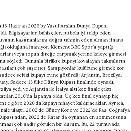
Tahminleri
ve
İstatistikler
için
on 13 Haziran 2026 by Yusuf Arslan Dünya Kupası
. Bilgisayarlar, bahisçiler, futbolu iyi takip eden
urnuvanın kazananlarını doğru tahmin eden Alman finans
ağlı olduğuna inanıyor. Klement BBC Spor’a yaptığı
arları veya topun direğe çarpmak yerine kaleye girmesi
nu söyledi. Bununla birlikte kupayı kovalayan takımların
 bazıları çok şaşırtıcı. Şampiyonlar kulübüne girmek zor
adece sekizi kupayı evine götürdü: Arjantin, Brezilya,
guay. Sadece 13 ülke Dünya Kupası finalinde oynadı.
lya yedi ve Arjantin ile İtalya altı kez finale çıktı.
tılan 2010’da İspanya oldu. Üç kez final oynayıp hiç
t’e göre 2026’da kupayı nihayet kaldıracaklar. Ayrıca,
finale ulaştı. 2002’de Güney Kore ve 2022’de Fas. Coğrafya
Kupası’ndan, 2022’de Katar’da oynanan en sonuncusuna
zanması çok nadir görülen bir durum. Bu, 22 turnuvada
e 2002), İspanya (2010), Almanya (2014) ve Arjantin (2022)