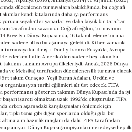
rında düzenlenen turnuvalara bakıldığında, bu coğrafi
 Takımlar kendi kıtalarında daha iyi performans
az yorucu seyahatler yaparlar ve daha büyük bir taraftar
 takım tarafından kazanıldı. Coğrafi eğilim, turnuvanın
14 Brezilya Dünya Kupası’nda, 16 takımlı eleme turuna
inden sadece altısı bu aşamaya gelebildi. Ki her zamanki
ın turnuvaya katılmıştı. Dört yıl sonra Rusya’da, Avrupa
 elde ederken Latin Amerika’dan sadece beş takım bu
ört takımın tamamı Avrupa ülkeleriydi. Ancak, 2026 Dünya
Kanada ve Meksika) tarafından düzenlenen ilk turnuva olacak
 Dört takım Curaçao, Yeşil Burun Adaları, Ürdün ve
bu organizasyon tarihi eğilimleri alt üst edecek. FIFA
yi performansı gösteren takımın Dünya Kupası’nda da iyi
ir başarı işareti olmaktan uzak. 1992’de oluşturulan FIFA
ında erken aşamadaki karşılaşmaları önlemek için
ar, tıpkı tenis gibi diğer sporlarda olduğu gibi, bir
altına alıp hazırlık maçları da dahil FIFA tarafından
hesaplanıyor. Dünya Kupası şampiyonları neredeyse hep ilk