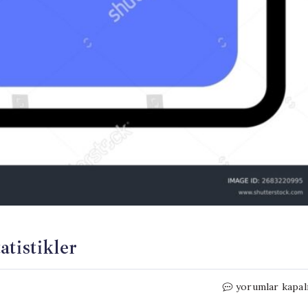
tistikler
Dünya
yorumlar kapal
Kupası