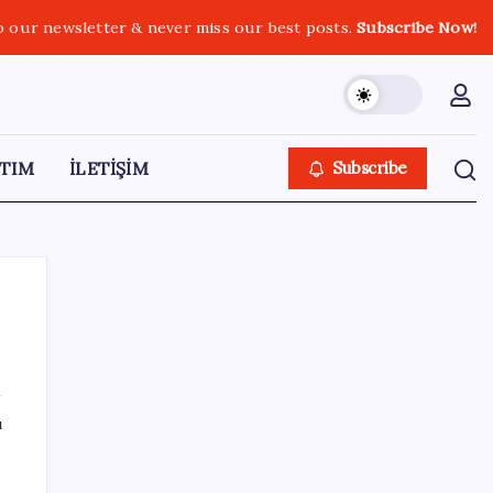
o our newsletter & never miss our best posts.
Subscribe Now!
TIM
İLETİŞİM
Subscribe
SON YAZILAR
ı
Sürekli maddi sorun yaşayan insanların
beyni daha çabuk yaşlanabiliyor: ‘Beyin de