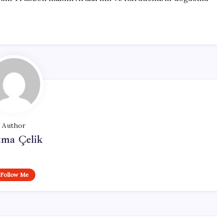
Author
tma Çelik
Follow Me