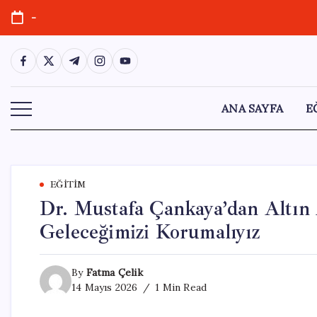
Skip
-
to
content
https://www.facebook.com/
https://twitter.com/
https://t.me/
https://www.instagram.com/
https://youtube.com/
ANA SAYFA
E
EĞITIM
Dr. Mustafa Çankaya’dan Altın 
Geleceğimizi Korumalıyız
By
Fatma Çelik
14 Mayıs 2026
1 Min Read