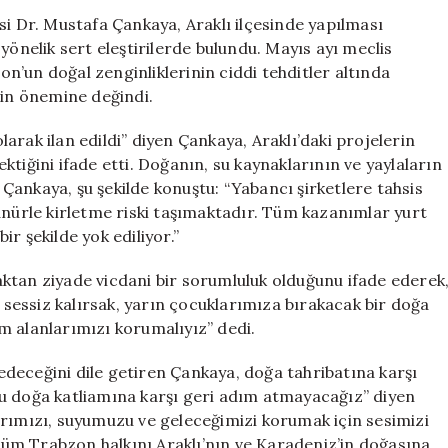
Arama
si Dr. Mustafa Çankaya, Araklı ilçesinde yapılması
Projelerine
yönelik sert eleştirilerde bulundu. Mayıs ayı meclis
Sert
’un doğal zenginliklerinin ciddi tehditler altında
Tepki:
in önemine değindi.
Geleceğimizi
Korumalıyız
rak ilan edildi” diyen Çankaya, Araklı’daki projelerin
için
tiğini ifade etti. Doğanın, su kaynaklarının ve yaylaların
n Çankaya, şu şekilde konuştu: “Yabancı şirketlere tahsis
anürle kirletme riski taşımaktadır. Tüm kazanımlar yurt
r şekilde yok ediliyor.”
ktan ziyade vicdani bir sorumluluk olduğunu ifade ederek
n sessiz kalırsak, yarın çocuklarımıza bırakacak bir doğa
m alanlarımızı korumalıyız” dedi.
deceğini dile getiren Çankaya, doğa tahribatına karşı
 “Bu doğa katliamına karşı geri adım atmayacağız” diyen
arımızı, suyumuzu ve geleceğimizi korumak için sesimizi
üm Trabzon halkını Araklı’nın ve Karadeniz’in doğasına