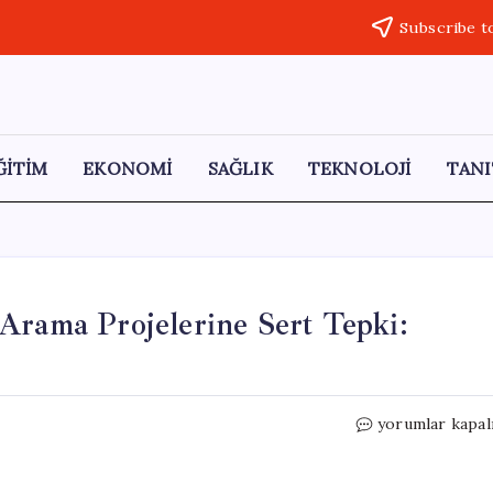
Subscribe t
ĞİTİM
EKONOMİ
SAĞLIK
TEKNOLOJİ
TANI
Arama Projelerine Sert Tepki:
Dr.
yorumlar kapal
Mustafa
Çankaya’dan
Altın