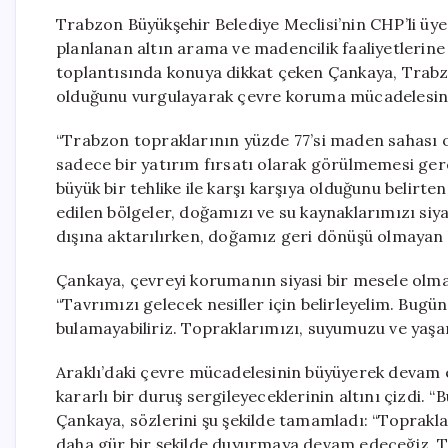
Trabzon Büyükşehir Belediye Meclisi’nin CHP’li üye
planlanan altın arama ve madencilik faaliyetlerine 
toplantısında konuya dikkat çeken Çankaya, Trabzon
olduğunu vurgulayarak çevre koruma mücadelesin
“Trabzon topraklarının yüzde 77’si maden sahası ola
sadece bir yatırım fırsatı olarak görülmemesi gerek
büyük bir tehlike ile karşı karşıya olduğunu belirte
edilen bölgeler, doğamızı ve su kaynaklarımızı siy
dışına aktarılırken, doğamız geri dönüşü olmayan bi
Çankaya, çevreyi korumanın siyasi bir mesele olma
“Tavrımızı gelecek nesiller için belirleyelim. Bugü
bulamayabiliriz. Topraklarımızı, suyumuzu ve yaşa
Araklı’daki çevre mücadelesinin büyüyerek devam e
kararlı bir duruş sergileyeceklerinin altını çizdi.
Çankaya, sözlerini şu şekilde tamamladı: “Toprakl
daha gür bir şekilde duyurmaya devam edeceğiz. T