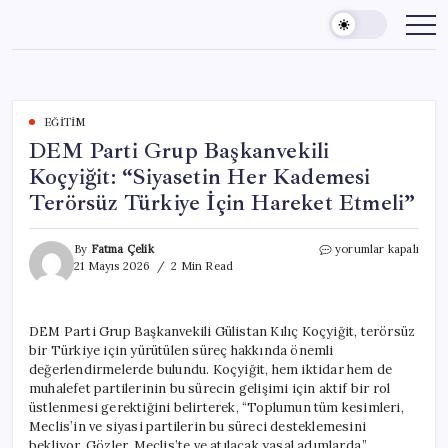
Skip
to
content
EĞITIM
DEM Parti Grup Başkanvekili
Koçyiğit: “Siyasetin Her Kademesi
Terörsüz Türkiye İçin Hareket Etmeli”
DEM
By
Fatma Çelik
yorumlar kapalı
Parti
21 Mayıs 2026
2 Min Read
Grup
Başkanvekili
Koçyiğit:
DEM Parti Grup Başkanvekili Gülistan Kılıç Koçyiğit, terörsüz
“Siyasetin
bir Türkiye için yürütülen süreç hakkında önemli
Her
Kademesi
değerlendirmelerde bulundu. Koçyiğit, hem iktidar hem de
Terörsüz
muhalefet partilerinin bu sürecin gelişimi için aktif bir rol
Türkiye
üstlenmesi gerektiğini belirterek, “Toplumun tüm kesimleri,
İçin
Meclis’in ve siyasi partilerin bu süreci desteklemesini
Hareket
bekliyor. Gözler, Meclis’te ve atılacak yasal adımlarda,”