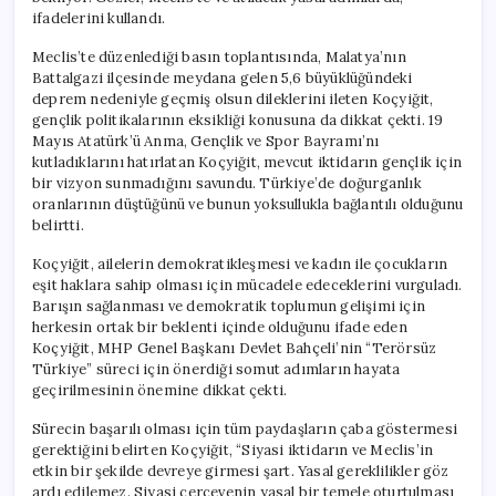
Etmeli”
ifadelerini kullandı.
için
Meclis’te düzenlediği basın toplantısında, Malatya’nın
Battalgazi ilçesinde meydana gelen 5,6 büyüklüğündeki
deprem nedeniyle geçmiş olsun dileklerini ileten Koçyiğit,
gençlik politikalarının eksikliği konusuna da dikkat çekti. 19
Mayıs Atatürk’ü Anma, Gençlik ve Spor Bayramı’nı
kutladıklarını hatırlatan Koçyiğit, mevcut iktidarın gençlik için
bir vizyon sunmadığını savundu. Türkiye’de doğurganlık
oranlarının düştüğünü ve bunun yoksullukla bağlantılı olduğunu
belirtti.
Koçyiğit, ailelerin demokratikleşmesi ve kadın ile çocukların
eşit haklara sahip olması için mücadele edeceklerini vurguladı.
Barışın sağlanması ve demokratik toplumun gelişimi için
herkesin ortak bir beklenti içinde olduğunu ifade eden
Koçyiğit, MHP Genel Başkanı Devlet Bahçeli’nin “Terörsüz
Türkiye” süreci için önerdiği somut adımların hayata
geçirilmesinin önemine dikkat çekti.
Sürecin başarılı olması için tüm paydaşların çaba göstermesi
gerektiğini belirten Koçyiğit, “Siyasi iktidarın ve Meclis’in
etkin bir şekilde devreye girmesi şart. Yasal gereklilikler göz
ardı edilemez. Siyasi çerçevenin yasal bir temele oturtulması