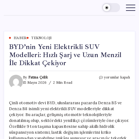
Skip
to
content
HABER
TEKNOLOJI
BYD’nin Yeni Elektrikli SUV
Modelleri: Hızlı Şarj ve Uzun Menzil
İle Dikkat Çekiyor
BYD’nin
By
Fatma Çelik
yorumlar kapalı
Yeni
15 Mayıs 2026
2 Min Read
Elektrikli
SUV
Modelleri:
Çinli otomotiv devi BYD, uluslararası pazarda Denza B5 ve
Hızlı
Denza B8 isimli yeni elektrikli SUV modelleriyle dikkat
Şarj
ve
çekiyor. Bu araçlar, gelişmiş otomotiv teknolojileriyle
Uzun
donatılmış olup, sektördeki yenilikçi çözümleriyle öne çıkıyor.
Menzil
Özellikle 9 ton taşıma kapasitesine sahip akıllı hidrolik
İle
süspansiyon sistemi, lastik değişim işlemlerini kriko
Dikkat
kullanmadan yapabilme imkânı sunuyor ve aracın üç tekerlek