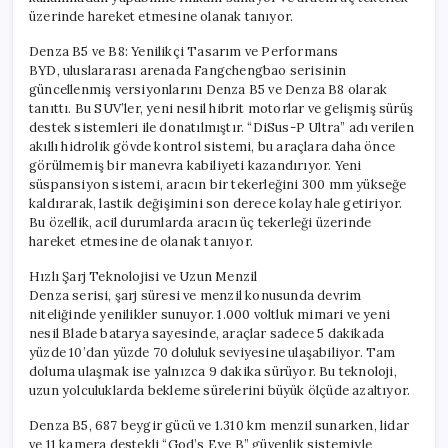
Çekiyor
üzerinde hareket etmesine olanak tanıyor.
için
Denza B5 ve B8: Yenilikçi Tasarım ve Performans
BYD, uluslararası arenada Fangchengbao serisinin
güncellenmiş versiyonlarını Denza B5 ve Denza B8 olarak
tanıttı. Bu SUV’ler, yeni nesil hibrit motorlar ve gelişmiş sürüş
destek sistemleri ile donatılmıştır. “DiSus-P Ultra” adı verilen
akıllı hidrolik gövde kontrol sistemi, bu araçlara daha önce
görülmemiş bir manevra kabiliyeti kazandırıyor. Yeni
süspansiyon sistemi, aracın bir tekerleğini 300 mm yükseğe
kaldırarak, lastik değişimini son derece kolay hale getiriyor.
Bu özellik, acil durumlarda aracın üç tekerleği üzerinde
hareket etmesine de olanak tanıyor.
Hızlı Şarj Teknolojisi ve Uzun Menzil
Denza serisi, şarj süresi ve menzil konusunda devrim
niteliğinde yenilikler sunuyor. 1.000 voltluk mimari ve yeni
nesil Blade batarya sayesinde, araçlar sadece 5 dakikada
yüzde 10’dan yüzde 70 doluluk seviyesine ulaşabiliyor. Tam
doluma ulaşmak ise yalnızca 9 dakika sürüyor. Bu teknoloji,
uzun yolculuklarda bekleme sürelerini büyük ölçüde azaltıyor.
Denza B5, 687 beygir gücü ve 1.310 km menzil sunarken, lidar
ve 11 kamera destekli “God’s Eye B” güvenlik sistemiyle