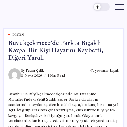
Skip
to
content
EĞITIM
Büyükçekmece’de Parkta Bıçaklı
Kavga: Bir Kişi Hayatını Kaybetti,
Diğeri Yaralı
Büyükçekmece’de
By
Fatma Çelik
yorumlar kapalı
Parkta
11 Mayıs 2026
1 Min Read
Bıçaklı
Kavga:
Bir
İstanbul’un Büyükçekmece ilçesinde, Muratçeşme
Kişi
Mahallesi’ndeki Şehit Sadık Bezer Parkı’nda akşam
Hayatını
Kaybetti,
saatlerinde meydana gelen bıçaklı kavga, korkunç bir sona yol
Diğeri
açtı. İki grup arasında çıkan tartışma, kısa sürede büyüyerek
Yaralı
kavgaya dönüştü ve iki kişi ağır yaralandı. Olay anında
için
yaralananlardan biri çevredeki bir siteye giderek yardım talep
ederken, diğer yaralı kişi parkın yakınındaki bir markete